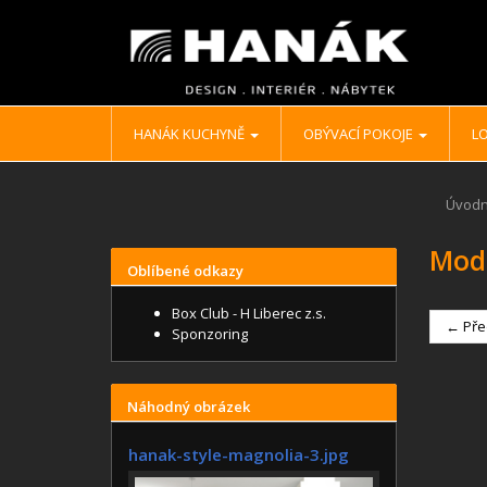
HANÁK KUCHYNĚ
OBÝVACÍ POKOJE
LO
Úvodn
Mod
Oblíbené odkazy
Box Club - H Liberec z.s.
← Pře
Sponzoring
Náhodný obrázek
hanak-style-magnolia-3.jpg