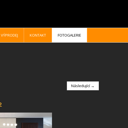
VÝPRODEJ
KONTAKT
FOTOGALERIE
Následující →
2