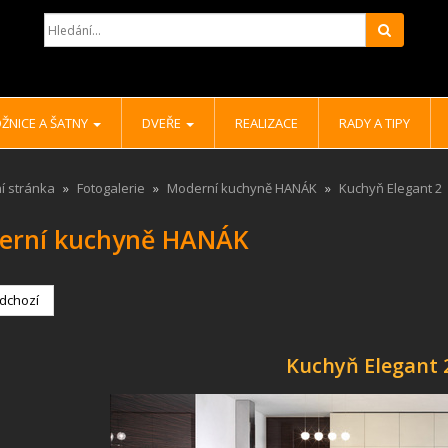
Hledat
ŽNICE A ŠATNY
DVEŘE
REALIZACE
RADY A TIPY
í stránka
Fotogalerie
Moderní kuchyně HANÁK
Kuchyň Elegant 2
erní kuchyně HANÁK
dchozí
Kuchyň Elegant 