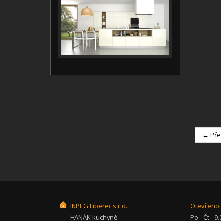
← Pře
INPEG Liberec s.r.o.
Otevřeno:
HANÁK kuchyně
Po - Čt - 9.