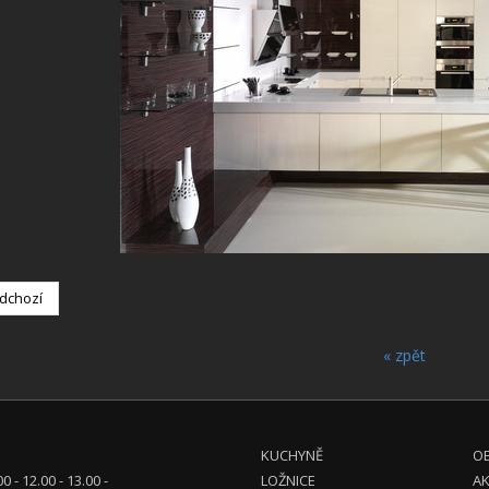
dchozí
« zpět
KUCHYNĚ
OB
00 - 12.00 - 13.00 -
LOŽNICE
A