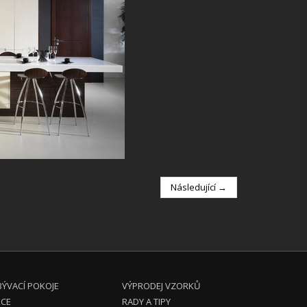
Následující →
ÝVACÍ POKOJE
VÝPRODEJ VZORKŮ
KCE
RADY A TIPY