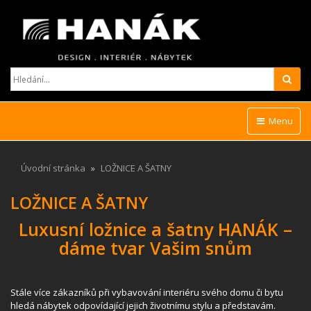
Hled
Menu
Úvodní stránka
LOŽNICE A ŠATNY
LOŽNICE A ŠATNY
Luxusní ložnice a šatny HANÁK –
dáme tvar Vašim snům
Stále více zákazníků při vybavování interiéru svého domu či bytu
hledá nábytek odpovídající jejich životnímu stylu a představám.