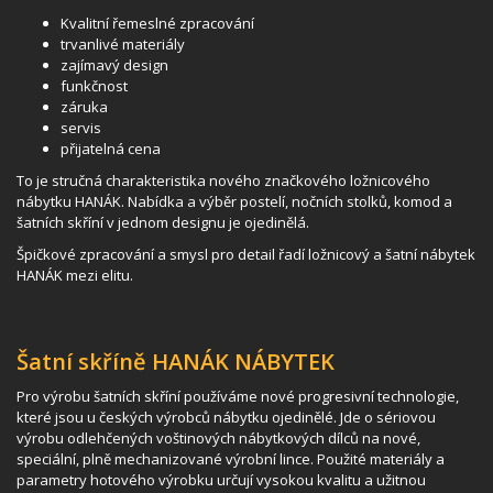
Kvalitní řemeslné zpracování
trvanlivé materiály
zajímavý design
funkčnost
záruka
servis
přijatelná cena
To je stručná charakteristika nového značkového ložnicového
nábytku HANÁK. Nabídka a výběr postelí, nočních stolků, komod a
šatních skříní v jednom designu je ojedinělá.
Špičkové zpracování a smysl pro detail řadí ložnicový a šatní nábytek
HANÁK mezi elitu.
Šatní skříně HANÁK NÁBYTEK
Pro výrobu šatních skříní používáme nové progresivní technologie,
které jsou u českých výrobců nábytku ojedinělé. Jde o sériovou
výrobu odlehčených voštinových nábytkových dílců na nové,
speciální, plně mechanizované výrobní lince. Použité materiály a
parametry hotového výrobku určují vysokou kvalitu a užitnou