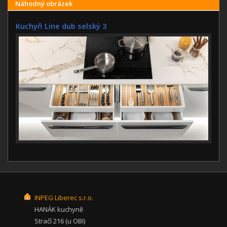
Náhodný obrázek
Kuchyň Line dub selský 3
INPEG Liberec s.r.o.
HANÁK kuchyně
Stračí 216 (u OBI)