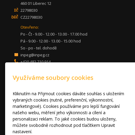
460 01 Liberec 12
22798030
CZ22798030
Otevřeno:
Po - Čt - 9.00 - 12.00 - 13.00 - 17.00 hod
Pá - 9.00 - 12.00 - 13.00 - 15.00 hod
So - po - tel. dohodě
inpeg@inpeg.cz
+420 482 710 914
mob: 607 680 961
Využíváme soubory cookies
KUCHYNĚ
LOŽNICE
DVEŘE A STOLY
Kliknutím na Přijmout cookies dáváte souhlas s uložením
OBÝVACÍ POKOJE
vybraných cookies (nutné, preferenční, výkonnostní,
marketingové). Cookies používáme pro lepší fungování
AKCE
našeho webu, měření jeho výkonnosti a cílení a
FOTOGALERIE
personalizaci reklam. To jaké cookies budou uloženy,
VÝPRODEJ VZORKŮ
můžete svobodně rozhodnout pod tlačítkem Upravit
RADY A TIPY
nastavení.
KONTAKT