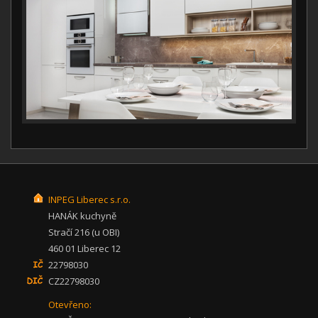
INPEG Liberec s.r.o.
HANÁK kuchyně
Stračí 216 (u OBI)
460 01 Liberec 12
22798030
CZ22798030
Otevřeno: