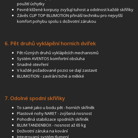
použití úchytky
Pevně klížené korpusy zvyšují tuhost a odolnost každé skříňky
Závěs CLIP TOP BLUMOTION přináší techniku pro nejvyšší
komfort pohybu spolu s doživotní zárukou
6. Pět druhů vyklápění horních dvířek
Pět různých druhů vyklápěcích mechanismů
Systém AVENTOS komfortní obsluha
Snadné otevření
V každé požadované pozici se dají zastavit
BLUMOTION - zavírání tiché a měkké
7. Odolné spodní skříňky
To samé jako u bodu pět - horních skříněk
Plastové nohy NARET - zvýšená nosnost
Pohodlná stabilizace spodních skříněk
BLUM TANDENBOX - nosnost až 65 kg
Doživotní záruka na kování
Integrovaný systém tlumení