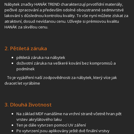
Nábytek značky HANÁK TREND charakterizují prvotřídní materiály,
pečlivé zpracování a především odolné oboustranné sedmivrstvé
lakování s důslednou kontrolou kvality. To vše nyní můžete získat za
atraktivní, dosud nevídanou cenu. Užívejte si prémiovou kvalitu
HANÁK za skvělou cenu.
2. Pětiletá záruka
pětiletá záruka na nábytek
doživotní záruka na veškeré kování bez kompromisů a
podmínek
To je vyjádření naší zodpovědnosti za nábytek, který více jak
dvacet let vyrábíme
3. Dlouhá životnost
Na základ MDF nanášíme na vrchní straně včetně hran pět
vrstev akrylátového laku
Ten je dále vytvrzen pomocí UV záření
Po vytvrzení jsou aplikovány ještě dvě finální vrstvy