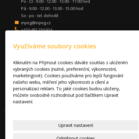
Po - Čt - 9.00 - 12.00 - 13.00 - 17.00 hod
Pá - 9.00 - 12.00 - 13.00 - 15.00 hod
So - po - tel. dohodě
inpeg@inpeg.cz
+420 482 710 914
mob: 607 680 961
Využíváme soubory cookies
KUCHYNĚ
LOŽNICE
DVEŘE A STOLY
Kliknutím na Přijmout cookies dáváte souhlas s uložením
OBÝVACÍ POKOJE
vybraných cookies (nutné, preferenční, výkonnostní,
marketingové). Cookies používáme pro lepší fungování
AKCE
našeho webu, měření jeho výkonnosti a cílení a
FOTOGALERIE
personalizaci reklam. To jaké cookies budou uloženy,
VÝPRODEJ VZORKŮ
můžete svobodně rozhodnout pod tlačítkem Upravit
RADY A TIPY
nastavení.
KONTAKT
Prohlášení o cookies.
© 2010 - 2024 INPEG Liberec s.r.o. HANÁK kuchyně - Radost Vařit
Upravit nastavení
|
Mapa webu
Odmítnout cookies