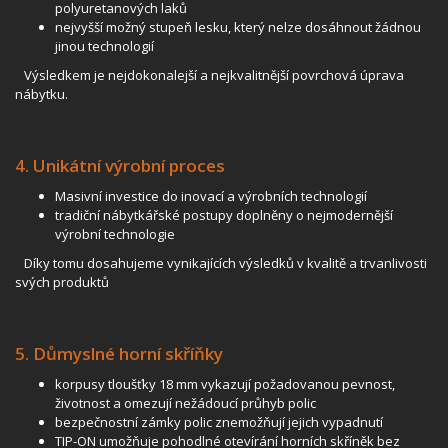
polyuretanových laků
nejvyšší možný stupeň lesku, který nelze dosáhnout žádnou
jinou technologií
Výsledkem je nejdokonalejší a nejkvalitnější povrchová úprava
nábytku.
4. Unikátní výrobní proces
Masivní investice do inovací a výrobních technologií
tradiční nábytkářské postupy doplněny o nejmodernější
výrobní technologie
Díky tomu dosahujeme vynikajících výsledků v kvalitě a trvanlivosti
svých produktů
5. Důmyslné horní skříňky
korpusy tloušťky 18 mm vykazují požadovanou pevnost,
životnost a omezují nežádoucí průhyb polic
bezpečnostní zámky polic znemožňují jejich vypadnutí
TIP-ON umožňuje pohodlné otevírání horních skříněk bez