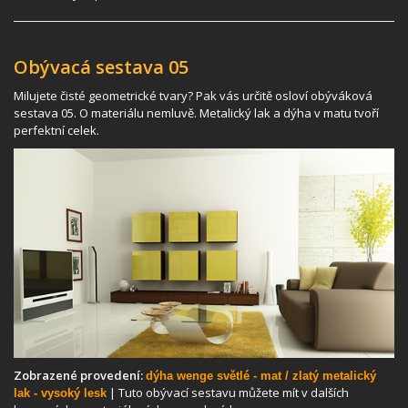
Obývacá sestava 05
Milujete čisté geometrické tvary? Pak vás určitě osloví obýváková
sestava 05. O materiálu nemluvě. Metalický lak a dýha v matu tvoří
perfektní celek.
Zobrazené provedení:
dýha wenge světlé - mat / zlatý metalický
| Tuto obývací sestavu můžete mít v dalších
lak - vysoký lesk