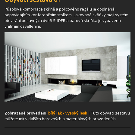
Působivá kombinace skříně a policového regálu je doplněná
odpovídajícím konferenčním stolkem. Lakované skříňky mají systém
otevírání posuvných dveří SLIDER a barová skříňka je vybavena
vnitřním osvětlením.
Zobrazené provedení:
| Tuto obývací sestavu
bílý lak - vysoký lesk
můžete mít v dalších barevných a materiálových provedeních.