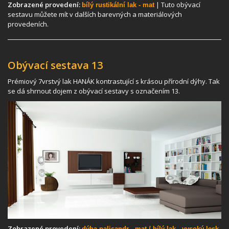
Zobrazené provedení:
| Tuto obývací
bílý rustikální lak - mat
sestavu můžete mít v dalších barevných a materiálových
provedeních.
Obývací sestava 13
Prémiový 7vrstvý lak HANÁK kontrastující s krásou přírodní dýhy. Tak
se dá shrnout dojem z obývací sestavy s označením 13.
Zobrazené provedení:
dýha palisandr - mat / bílý lak - vysoký lesk