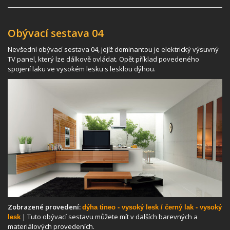
Obývací sestava 04
Nevšední obývací sestava 04, jejíž dominantou je elektrický výsuvný
TV panel, který lze dálkově ovládat. Opět příklad povedeného
spojení laku ve vysokém lesku s lesklou dýhou.
Zobrazené provedení:
dýha tineo - vysoký lesk / černý lak - vysoký
| Tuto obývací sestavu můžete mít v dalších barevných a
lesk
materiálových provedeních.