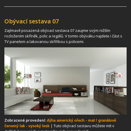
Obývací sestava 07
Zajímavě posazená obývací sestava 07 zaujme svým nižším
rozložením skříněk, polic a regálů. V tomto obýváku najdete i část s
TV panelem a lakovanou skříňkou s policemi.
Zobrazené provedení:
dýha americký ořech - mat / granátově
| Tuto obývací sestavu můžete mít v
červený lak - vysoký lesk