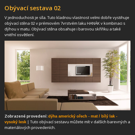
Obývací sestava 02
V jednoduchosti je síla. Tuto kladnou vlastnost velmi dobře vystihuje
obývací stěna 02 v prémiovém 7vrstvém laku HANÁK v kombinaci s
dýhou v matu. Obývací stěna obsahuje i barovou skříňku a také
vnitřní osvětlení.
Zobrazené provedení:
dýha americký ořech - mat /
bílý lak -
| Tuto obývací sestavu můžete mít v dalších barevných a
vysoký lesk
materiálových provedeních.