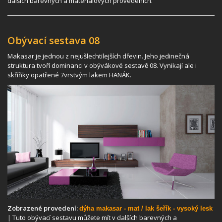
dalších barevných a materiálových provedeních.
Obývací sestava 08
Makasar je jednou z nejušlechtilejších dřevin. Jeho jedinečná
struktura tvoří dominanci v obývákové sestavě 08. Vynikají ale i
skříňky opatřené 7vrstvým lakem HANÁK.
Zobrazené provedení:
dýha makasar - mat / lak šeřík - vysoký lesk
| Tuto obývací sestavu můžete mít v dalších barevných a