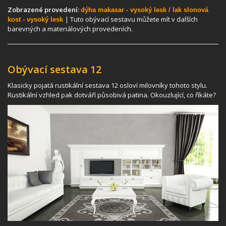
Zobrazené provedení:
dýha makasar - vysoký lesk / lak slonová
| Tuto obývací sestavu můžete mít v dalších
kost - vysoký lesk
barevných a materiálových provedeních.
Obývací sestava 12
Klasicky pojatá rustikální sestava 12 osloví milovníky tohoto stylu.
Rustikální vzhled pak dotváří působivá patina. Okouzlující, co říkáte?