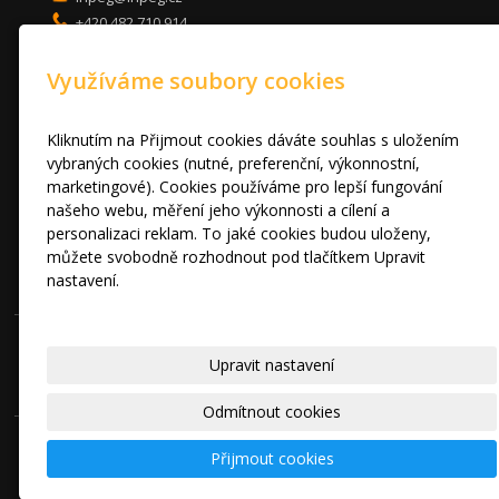
+420 482 710 914
mob: 607 680 961
Využíváme soubory cookies
KUCHYNĚ
LOŽNICE
DVEŘE A STOLY
Kliknutím na Přijmout cookies dáváte souhlas s uložením
OBÝVACÍ POKOJE
vybraných cookies (nutné, preferenční, výkonnostní,
marketingové). Cookies používáme pro lepší fungování
AKCE
našeho webu, měření jeho výkonnosti a cílení a
FOTOGALERIE
personalizaci reklam. To jaké cookies budou uloženy,
VÝPRODEJ VZORKŮ
můžete svobodně rozhodnout pod tlačítkem Upravit
RADY A TIPY
nastavení.
KONTAKT
Prohlášení o cookies.
© 2010 - 2024 INPEG Liberec s.r.o. HANÁK kuchyně - Radost Vařit
Upravit nastavení
|
Mapa webu
Odmítnout cookies
Přijmout cookies