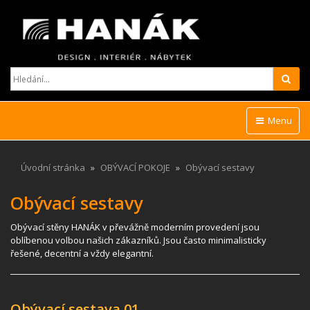
Hled
Menu
Úvodní stránka
OBÝVACÍ POKOJE
Obývací sestavy
Obývací sestavy
Obývací stěny HANÁK v převážně moderním provedení jsou
oblíbenou volbou našich zákazníků. Jsou často minimalisticky
řešené, decentní a vždy elegantní.
Obývací sestava 01