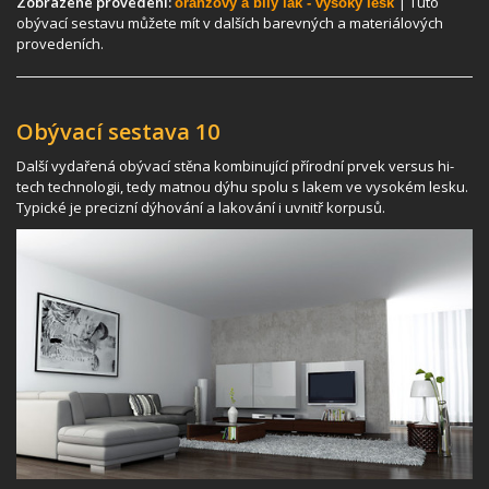
Zobrazené provedení:
| Tuto
oranžový a bílý lak - vysoký lesk
obývací sestavu můžete mít v dalších barevných a materiálových
provedeních.
Obývací sestava 10
Další vydařená obývací stěna kombinující přírodní prvek versus hi-
tech technologii, tedy matnou dýhu spolu s lakem ve vysokém lesku.
Typické je precizní dýhování a lakování i uvnitř korpusů.