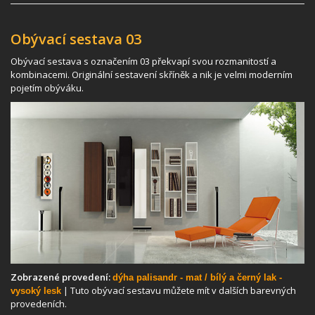
Obývací sestava 03
Obývací sestava s označením 03 překvapí svou rozmanitostí a
kombinacemi. Originální sestavení skříněk a nik je velmi moderním
pojetím obýváku.
Zobrazené provedení:
dýha palisandr - mat / bílý a černý lak -
| Tuto obývací sestavu můžete mít v dalších barevných
vysoký lesk
provedeních.