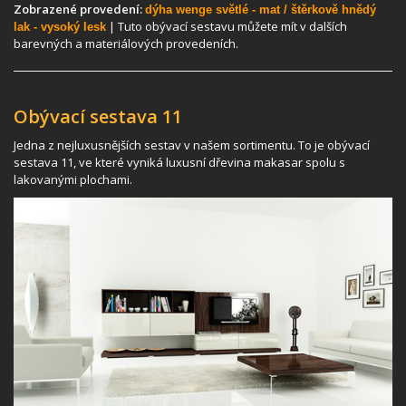
Zobrazené provedení:
dýha wenge světlé - mat / štěrkově hnědý
| Tuto obývací sestavu můžete mít v dalších
lak - vysoký lesk
barevných a materiálových provedeních.
Obývací sestava 11
Jedna z nejluxusnějších sestav v našem sortimentu. To je obývací
sestava 11, ve které vyniká luxusní dřevina makasar spolu s
lakovanými plochami.