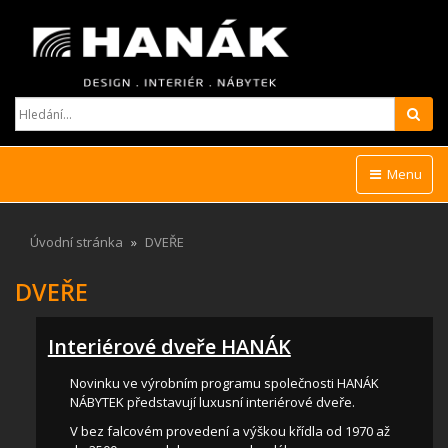
Hled
Menu
Úvodní stránka
DVEŘE
DVEŘE
Interiérové dveře HANÁK
Novinku ve výrobním programu společnosti HANÁK
NÁBYTEK představují luxusní interiérové dveře.
V bez falcovém provedení a výškou křídla od 1970 až