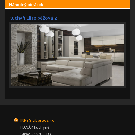
Náhodný obrázek
Kuchyň Elite béžová 2
INPEG Liberec s.r.o.
HANÁK kuchyně
Stračí 216 (u OBI)