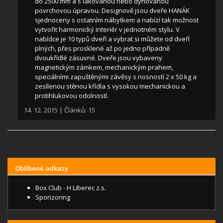
do 2500 mm a s lakovanou nebo dýhovanou
povrchovou úpravou. Designově jsou dveře HANÁK
sjednoceny s ostatním nábytkem a nabízí tak možnost
vytvořit harmonický interiér v jednotném stylu. V
nabídce je 10 typů dveří a vybrat si můžete od dveří
plných, přes prosklené až po jedno případně
dvoukřídlé zásuvné. Dveře jsou vybaveny
magnetickým zámkem, mechanickým prahem,
speciálními zapuštěnými závěsy s nosností 2 x 50 kg a
zesílenou stěnou křídla s vysokou mechanickou a
protihlukovou odolností.
14. 12. 2015 | Článků: 15
Oblíbené odkazy
Box Club - H Liberec z.s.
Sponzoring