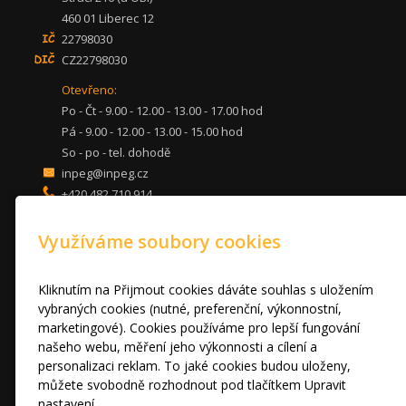
460 01 Liberec 12
22798030
CZ22798030
Otevřeno:
Po - Čt - 9.00 - 12.00 - 13.00 - 17.00 hod
Pá - 9.00 - 12.00 - 13.00 - 15.00 hod
So - po - tel. dohodě
inpeg@inpeg.cz
+420 482 710 914
mob: 607 680 961
Využíváme soubory cookies
KUCHYNĚ
LOŽNICE
DVEŘE A STOLY
Kliknutím na Přijmout cookies dáváte souhlas s uložením
OBÝVACÍ POKOJE
vybraných cookies (nutné, preferenční, výkonnostní,
marketingové). Cookies používáme pro lepší fungování
AKCE
našeho webu, měření jeho výkonnosti a cílení a
FOTOGALERIE
personalizaci reklam. To jaké cookies budou uloženy,
VÝPRODEJ VZORKŮ
můžete svobodně rozhodnout pod tlačítkem Upravit
RADY A TIPY
nastavení.