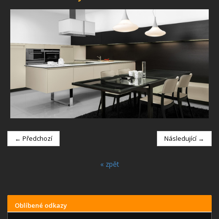
← Předchozí
Následující →
« zpět
Oblíbené odkazy