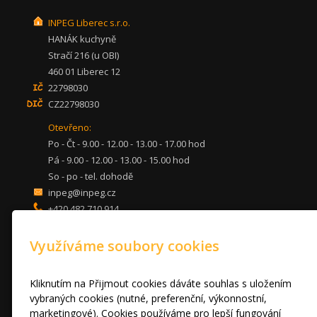
INPEG Liberec s.r.o.
HANÁK kuchyně
Stračí 216 (u OBI)
460 01 Liberec 12
22798030
CZ22798030
Otevřeno:
Po - Čt - 9.00 - 12.00 - 13.00 - 17.00 hod
Pá - 9.00 - 12.00 - 13.00 - 15.00 hod
So - po - tel. dohodě
inpeg@inpeg.cz
+420 482 710 914
mob: 607 680 961
Využíváme soubory cookies
KUCHYNĚ
LOŽNICE
DVEŘE A STOLY
Kliknutím na Přijmout cookies dáváte souhlas s uložením
OBÝVACÍ POKOJE
vybraných cookies (nutné, preferenční, výkonnostní,
marketingové). Cookies používáme pro lepší fungování
AKCE