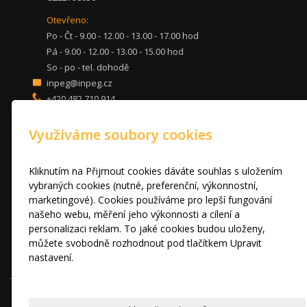
Otevřeno:
Po - Čt - 9.00 - 12.00 - 13.00 - 17.00 hod
Pá - 9.00 - 12.00 - 13.00 - 15.00 hod
So - po - tel. dohodě
inpeg@inpeg.cz
+420 482 710 914
mob: 607 680 961
Využíváme soubory cookies
KUCHYNĚ
LOŽNICE
DVEŘE A STOLY
Kliknutím na Přijmout cookies dáváte souhlas s uložením
OBÝVACÍ POKOJE
vybraných cookies (nutné, preferenční, výkonnostní,
marketingové). Cookies používáme pro lepší fungování
AKCE
našeho webu, měření jeho výkonnosti a cílení a
FOTOGALERIE
personalizaci reklam. To jaké cookies budou uloženy,
VÝPRODEJ VZORKŮ
můžete svobodně rozhodnout pod tlačítkem Upravit
RADY A TIPY
nastavení.
KONTAKT
Prohlášení o cookies.
© 2010 - 2024 INPEG Liberec s.r.o. HANÁK kuchyně - Radost Vařit