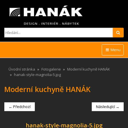
Hled
Menu
Úvodní stránka
Fotogalerie
Moderní kuchyně HANÁK
hanak-style-magnolia-5.jpg
Moderní kuchyně HANÁK
← Předchozí
Následující →
hanak-style-magnolia-5.jpg