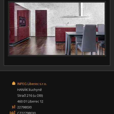
INPEG Liberec s.r.o.
HANÁK kuchyně
Stračí 216 (u OBI)
460 01 Liberec 12
22798030
CZ22798030