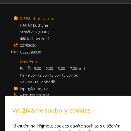
INPEG Liberec s.r.o.
HANÁK kuchyně
Stračí 216 (u OBI)
460 01 Liberec 12
22798030
CZ22798030
Otevřeno:
Po - Čt - 9.00 - 12.00 - 13.00 - 17.00 hod
Pá - 9.00 - 12.00 - 13.00 - 15.00 hod
So - po - tel. dohodě
inpeg@inpeg.cz
+420 482 710 914
mob: 607 680 961
Využíváme soubory cookies
KUCHYNĚ
LOŽNICE
DVEŘE A STOLY
Kliknutím na Přijmout cookies dáváte souhlas s uložením