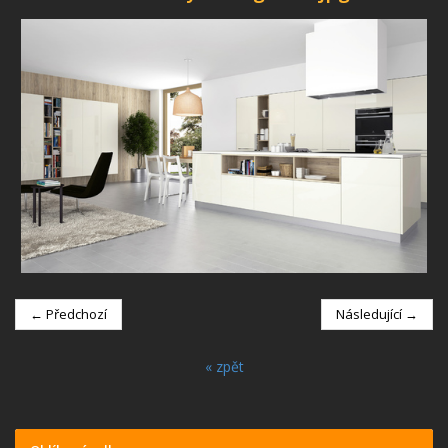
← Předchozí
Následující →
« zpět