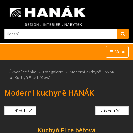
Hled
Menu
Úvodní stránka
Fotogalerie
Moderní kuchyně HANÁK
Kuchyň Elite béžová
Moderní kuchyně HANÁK
← Předchozí
Následující →
Kuchyň Elite béžová