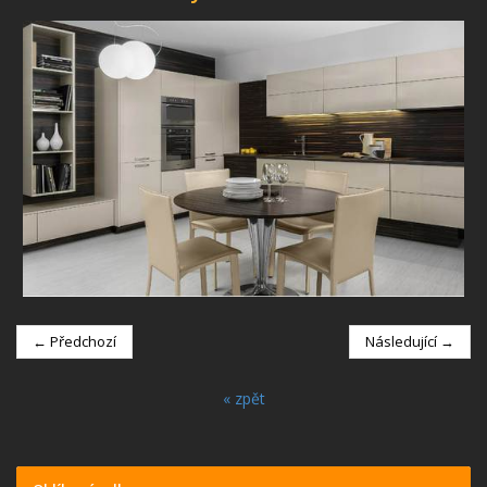
← Předchozí
Následující →
« zpět