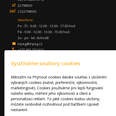
22798030
CZ22798030
Otevřeno:
Po - Čt - 9.00 - 12.00 - 13.00 - 17.00 hod
Pá - 9.00 - 12.00 - 13.00 - 15.00 hod
So - po - tel. dohodě
inpeg@inpeg.cz
+420 482 710 914
mob: 607 680 961
Využíváme soubory cookies
KUCHYNĚ
LOŽNICE
DVEŘE A STOLY
Kliknutím na Přijmout cookies dáváte souhlas s uložením
OBÝVACÍ POKOJE
vybraných cookies (nutné, preferenční, výkonnostní,
marketingové). Cookies používáme pro lepší fungování
AKCE
našeho webu, měření jeho výkonnosti a cílení a
FOTOGALERIE
personalizaci reklam. To jaké cookies budou uloženy,
VÝPRODEJ VZORKŮ
můžete svobodně rozhodnout pod tlačítkem Upravit
RADY A TIPY
nastavení.
KONTAKT
Prohlášení o cookies.