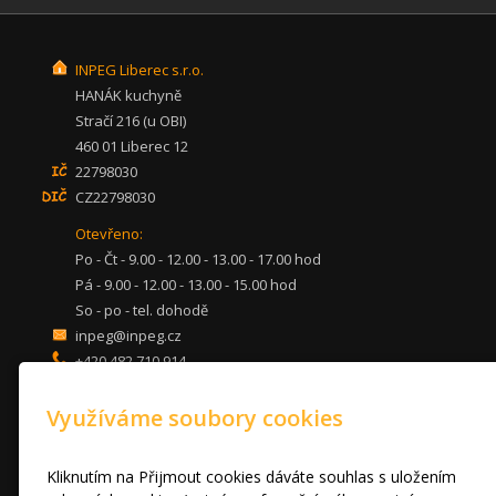
INPEG Liberec s.r.o.
HANÁK kuchyně
Stračí 216 (u OBI)
460 01 Liberec 12
22798030
CZ22798030
Otevřeno:
Po - Čt - 9.00 - 12.00 - 13.00 - 17.00 hod
Pá - 9.00 - 12.00 - 13.00 - 15.00 hod
So - po - tel. dohodě
inpeg@inpeg.cz
+420 482 710 914
mob: 607 680 961
Využíváme soubory cookies
KUCHYNĚ
LOŽNICE
DVEŘE A STOLY
Kliknutím na Přijmout cookies dáváte souhlas s uložením