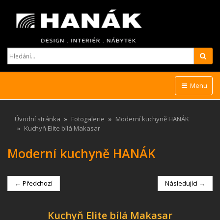
Hled
Menu
Úvodní stránka
Fotogalerie
Moderní kuchyně HANÁK
Kuchyň Elite bílá Makasar
Moderní kuchyně HANÁK
← Předchozí
Následující →
Kuchyň Elite bílá Makasar