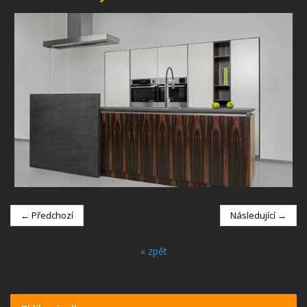
← Předchozí
Následující →
« zpět