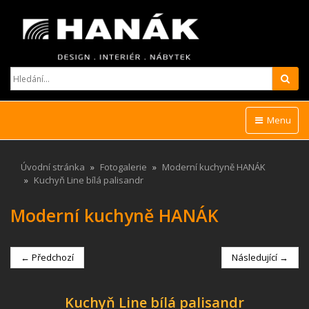
Hled
Menu
Úvodní stránka
Fotogalerie
Moderní kuchyně HANÁK
Kuchyň Line bílá palisandr
Moderní kuchyně HANÁK
← Předchozí
Následující →
Kuchyň Line bílá palisandr