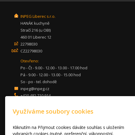
INPEG Liberec s.r.o.
HANÁK kuchyně
Stračí 216 (u OBI)
460 01 Liberec 12
22798030
CZ22798030
Otevřeno:
Po - Čt - 9.00 - 12.00 - 13.00 - 17.00 hod
Pá - 9.00 - 12.00 - 13.00 - 15.00 hod
So - po - tel. dohodě
inpeg@inpeg.cz
+420 482 710 914
mob: 607 680 961
Využíváme soubory cookies
KUCHYNĚ
LOŽNICE
DVEŘE A STOLY
Kliknutím na Přijmout cookies dáváte souhlas s uložením
OBÝVACÍ POKOJE
vybraných cookies (nutné, preferenční, výkonnostní,