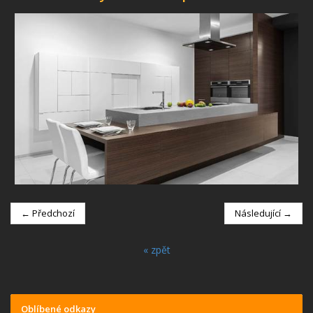
← Předchozí
Následující →
« zpět
Oblíbené odkazy