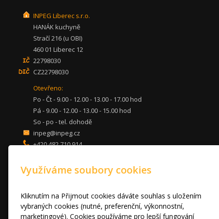
INPEG Liberec s.r.o.
HANÁK kuchyně
Stračí 216 (u OBI)
460 01 Liberec 12
22798030
CZ22798030
Otevřeno:
Po - Čt - 9.00 - 12.00 - 13.00 - 17.00 hod
Pá - 9.00 - 12.00 - 13.00 - 15.00 hod
So - po - tel. dohodě
inpeg@inpeg.cz
+420 482 710 914
mob: 607 680 961
Využíváme soubory cookies
KUCHYNĚ
LOŽNICE
DVEŘE A STOLY
Kliknutím na Přijmout cookies dáváte souhlas s uložením
OBÝVACÍ POKOJE
vybraných cookies (nutné, preferenční, výkonnostní,
marketingové). Cookies používáme pro lepší fungování
AKCE