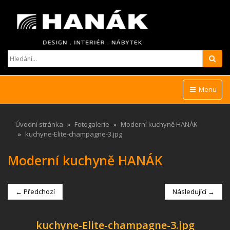
Hled
Menu
Úvodní stránka
Fotogalerie
Moderní kuchyně HANÁK
kuchyne-Elite-champagne-3.jpg
Moderní kuchyně HANÁK
← Předchozí
Následující →
kuchyne-Elite-champagne-3.jpg