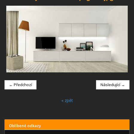
← Předchozí
Následující →
« zpět
Oblíbené odkazy