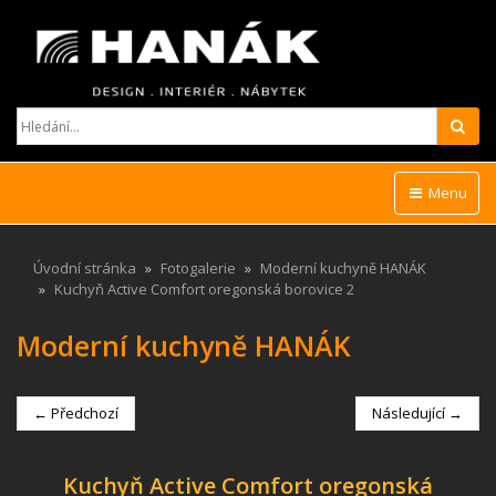
Hled
Menu
Úvodní stránka
Fotogalerie
Moderní kuchyně HANÁK
Kuchyň Active Comfort oregonská borovice 2
Moderní kuchyně HANÁK
← Předchozí
Následující →
Kuchyň Active Comfort oregonská