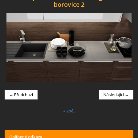
borovice 2
← Předchozí
Následující →
« zpět
Oblíbené odkazy