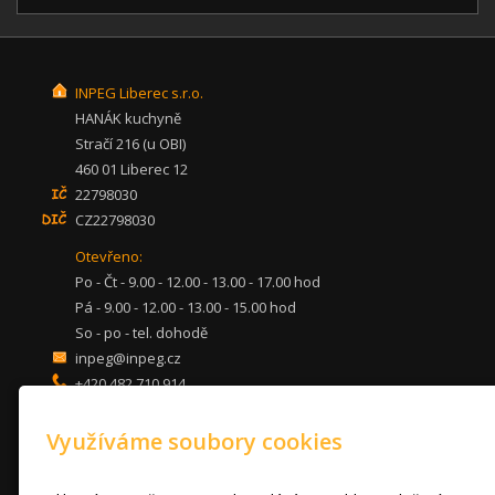
INPEG Liberec s.r.o.
HANÁK kuchyně
Stračí 216 (u OBI)
460 01 Liberec 12
22798030
CZ22798030
Otevřeno:
Po - Čt - 9.00 - 12.00 - 13.00 - 17.00 hod
Pá - 9.00 - 12.00 - 13.00 - 15.00 hod
So - po - tel. dohodě
inpeg@inpeg.cz
+420 482 710 914
mob: 607 680 961
Využíváme soubory cookies
KUCHYNĚ
LOŽNICE