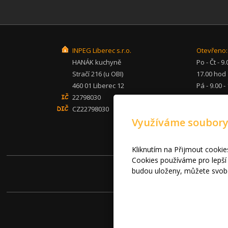
INPEG Liberec s.r.o.
Otevřeno:
HANÁK kuchyně
Po - Čt - 9.
Stračí 216 (u OBI)
17.00 hod
460 01 Liberec 12
Pá - 9.00 -
22798030
hod
CZ22798030
So - po - 
Využíváme soubory
inpeg@inp
+420 482 
mob: 607 
Kliknutím na Přijmout cookie
Cookies používáme pro lepší 
© 
budou uloženy, můžete svobo
Prohlášení o cookies.