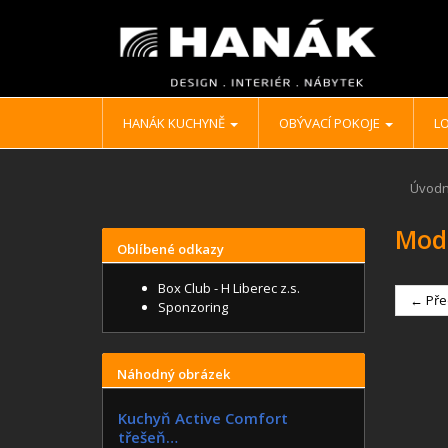
HANÁK KUCHYNĚ
OBÝVACÍ POKOJE
LO
Úvodn
Mod
Oblíbené odkazy
Box Club - H Liberec z.s.
← Pře
Sponzoring
Náhodný obrázek
Kuchyň Active Comfort
třešeň…