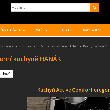
Hledat
ŽNICE A ŠATNY
DVEŘE
REALIZACE
RADY A TIPY
í stránka
Fotogalerie
Moderní kuchyně HANÁK
Kuchyň Active Co
erní kuchyně HANÁK
dchozí
Kuchyň Active Comfort oregon