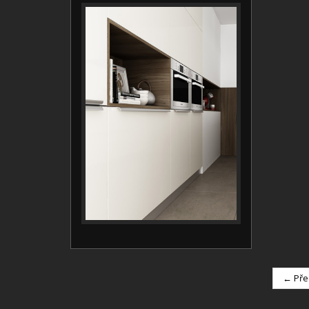
← Pře