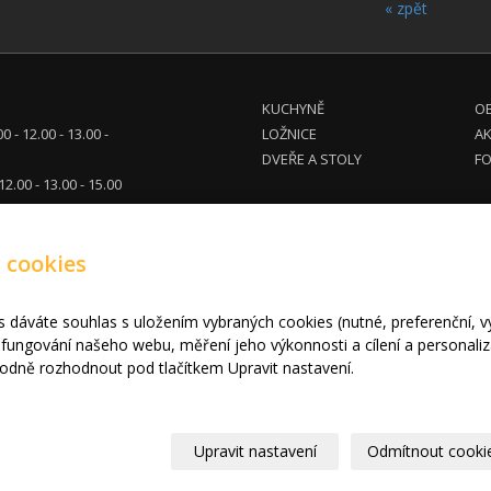
« zpět
KUCHYNĚ
OB
00 - 12.00 - 13.00 -
LOŽNICE
A
DVEŘE A STOLY
FO
 12.00 - 13.00 - 15.00
tel. dohodě
 cookies
eg.cz
710 914
680 961
s dáváte souhlas s uložením vybraných cookies (nutné, preferenční, 
fungování našeho webu, měření jeho výkonnosti a cílení a personaliz
2010 - 2024 INPEG Liberec s.r.o. HANÁK kuchyně - Radost Vařit
|
Mapa we
dně rozhodnout pod tlačítkem Upravit nastavení.
Upravit nastavení
Odmítnout cooki