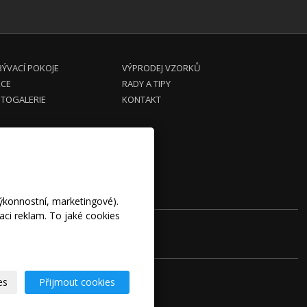
ÝVACÍ POKOJE
VÝPRODEJ VZORKŮ
KCE
RADY A TIPY
TOGALERIE
KONTAKT
výkonnostní, marketingové).
aci reklam. To jaké cookies
bu
es
Přijmout cookies