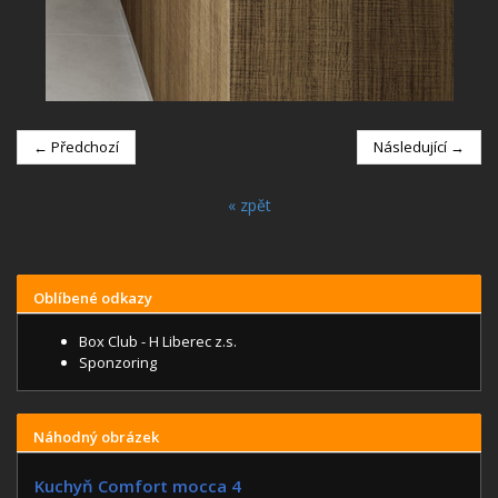
← Předchozí
Následující →
« zpět
Oblíbené odkazy
Box Club - H Liberec z.s.
Sponzoring
Náhodný obrázek
Kuchyň Comfort mocca 4