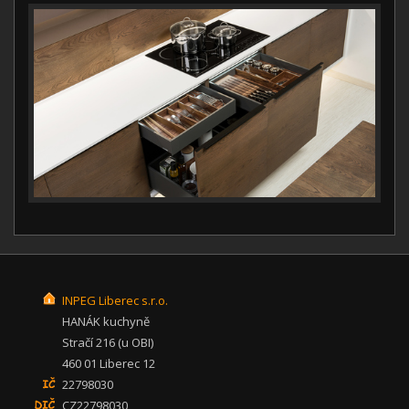
INPEG Liberec s.r.o.
HANÁK kuchyně
Stračí 216 (u OBI)
460 01 Liberec 12
22798030
CZ22798030