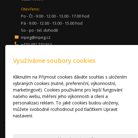
Otevřeno:
Po - Čt - 9.00 - 12.00 - 13.00 - 17.00 hod
Pá - 9.00 - 12.00 - 13.00 - 15.00 hod
So - po - tel. dohodě
inpeg@inpeg.cz
+420 482 710 914
mob: 607 680 961
Využíváme soubory cookies
KUCHYNĚ
LOŽNICE
DVEŘE A STOLY
Kliknutím na Přijmout cookies dáváte souhlas s uložením
OBÝVACÍ POKOJE
vybraných cookies (nutné, preferenční, výkonnostní,
marketingové). Cookies používáme pro lepší fungování
AKCE
našeho webu, měření jeho výkonnosti a cílení a
FOTOGALERIE
personalizaci reklam. To jaké cookies budou uloženy,
VÝPRODEJ VZORKŮ
můžete svobodně rozhodnout pod tlačítkem Upravit
RADY A TIPY
nastavení.
KONTAKT
Prohlášení o cookies.
© 2010 - 2024 INPEG Liberec s.r.o. HANÁK kuchyně - Radost Vařit