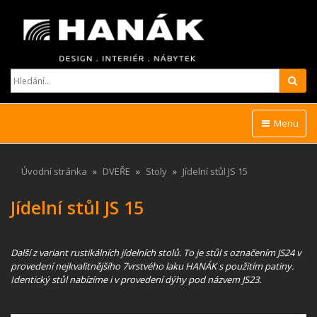
Hled
Menu
Úvodní stránka
DVEŘE
Stoly
Jídelní stůl JS 15
Jídelní stůl JS 15
Další z variant rustikálních jídelních stolů. To je stůl s označením JS24 v
provedení nejkvalitnějšího 7vrstvého laku HANÁK s použitím patiny.
Identický stůl nabízíme i v provedení dýhy pod názvem JS23.