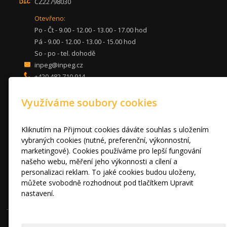
CZ22798030
Otevřeno:
Po - Čt - 9.00 - 12.00 - 13.00 - 17.00 hod
Pá - 9.00 - 12.00 - 13.00 - 15.00 hod
So - po - tel. dohodě
inpeg@inpeg.cz
+420 482 710 914
mob: 607 680 961
Využíváme soubory cookies
KUCHYNĚ
LOŽNICE
DVEŘE A STOLY
Kliknutím na Přijmout cookies dáváte souhlas s uložením
OBÝVACÍ POKOJE
vybraných cookies (nutné, preferenční, výkonnostní,
marketingové). Cookies používáme pro lepší fungování
AKCE
našeho webu, měření jeho výkonnosti a cílení a
FOTOGALERIE
personalizaci reklam. To jaké cookies budou uloženy,
VÝPRODEJ VZORKŮ
můžete svobodně rozhodnout pod tlačítkem Upravit
RADY A TIPY
nastavení.
KONTAKT
Prohlášení o cookies.
© 2010 - 2024 INPEG Liberec s.r.o. HANÁK kuchyně - Radost Vařit