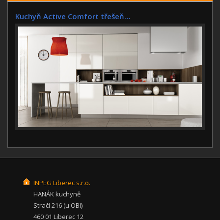
Kuchyň Active Comfort třešeň…
INPEG Liberec s.r.o.
HANÁK kuchyně
Stračí 216 (u OBI)
460 01 Liberec 12