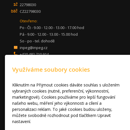
22798030
CZ22798030
Otevřeno:
Po - Čt - 9.00 - 12.00 - 13.00 - 17.00 hod
Pá - 9.00 - 12.00 - 13.00 - 15.00 hod
So - po - tel. dohodě
inpeg@inpeg.cz
+420 482 710 914
mob: 607 680 961
Využíváme soubory cookies
KUCHYNĚ
LOŽNICE
DVEŘE A STOLY
Kliknutím na Přijmout cookies dáváte souhlas s uložením
OBÝVACÍ POKOJE
vybraných cookies (nutné, preferenční, výkonnostní,
marketingové). Cookies používáme pro lepší fungování
AKCE
našeho webu, měření jeho výkonnosti a cílení a
FOTOGALERIE
personalizaci reklam. To jaké cookies budou uloženy,
VÝPRODEJ VZORKŮ
můžete svobodně rozhodnout pod tlačítkem Upravit
RADY A TIPY
nastavení.
KONTAKT
Prohlášení o cookies.