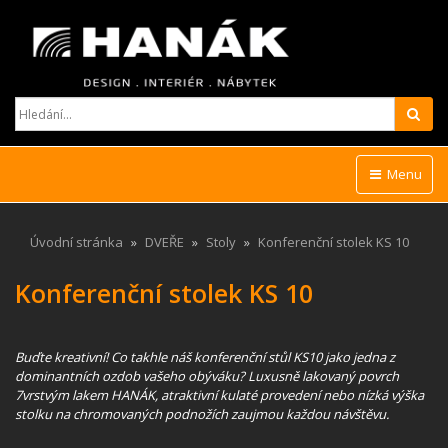
Hled
Menu
Úvodní stránka
DVEŘE
Stoly
Konferenční stolek KS 10
Konferenční stolek KS 10
Buďte kreativní! Co takhle náš konferenční stůl KS10 jako jedna z
dominantních ozdob vašeho obýváku? Luxusně lakovaný povrch
7vrstvým lakem HANÁK, atraktivní kulaté provedení nebo nízká výška
stolku na chromovaných podnožích zaujmou každou návštěvu.