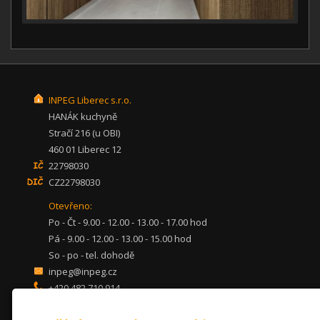
INPEG Liberec s.r.o.
HANÁK kuchyně
Stračí 216 (u OBI)
460 01 Liberec 12
22798030
CZ22798030
Otevřeno:
Po - Čt - 9.00 - 12.00 - 13.00 - 17.00 hod
Pá - 9.00 - 12.00 - 13.00 - 15.00 hod
So - po - tel. dohodě
inpeg@inpeg.cz
+420 482 710 914
mob: 607 680 961