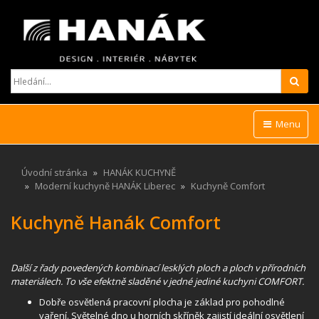
Hled
Menu
Úvodní stránka
HANÁK KUCHYNĚ
Moderní kuchyně HANÁK Liberec
Kuchyně Comfort
Kuchyně Hanák Comfort
Další z řady povedených kombinací lesklých ploch a ploch v přírodních
materiálech. To vše efektně sladěné v jedné jediné kuchyni COMFORT.
Dobře osvětlená pracovní plocha je základ pro pohodlné
vaření. Světelné dno u horních skříněk zajistí ideální osvětlení