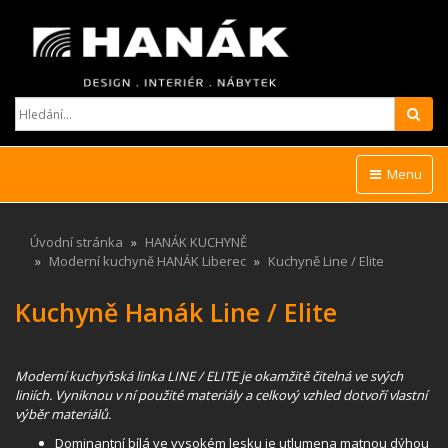
Hled
Menu
Úvodní stránka
HANÁK KUCHYNĚ
Moderní kuchyně HANÁK Liberec
Kuchyně Line / Elite
Kuchyně Hanák Line / Elite
Moderní kuchyňská linka LINE / ELITE je okamžitě čitelná ve svých
liniích. Vyniknou v ní použité materiály a celkový vzhled dotvoří vlastní
výběr materiálů.
Dominantní bílá ve vysokém lesku je utlumena matnou dýhou