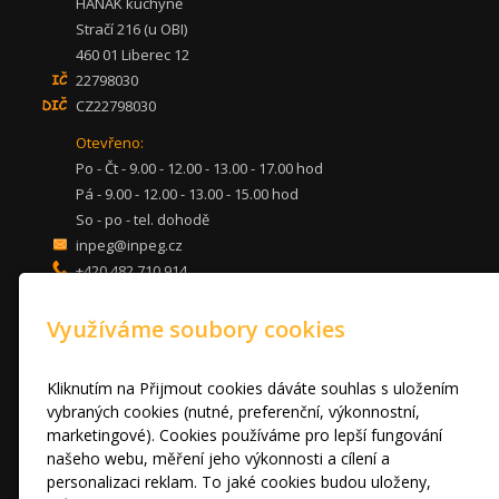
HANÁK kuchyně
Stračí 216 (u OBI)
460 01 Liberec 12
22798030
CZ22798030
Otevřeno:
Po - Čt - 9.00 - 12.00 - 13.00 - 17.00 hod
Pá - 9.00 - 12.00 - 13.00 - 15.00 hod
So - po - tel. dohodě
inpeg@inpeg.cz
+420 482 710 914
mob: 607 680 961
Využíváme soubory cookies
KUCHYNĚ
LOŽNICE
DVEŘE A STOLY
Kliknutím na Přijmout cookies dáváte souhlas s uložením
OBÝVACÍ POKOJE
vybraných cookies (nutné, preferenční, výkonnostní,
marketingové). Cookies používáme pro lepší fungování
AKCE
našeho webu, měření jeho výkonnosti a cílení a
FOTOGALERIE
personalizaci reklam. To jaké cookies budou uloženy,
VÝPRODEJ VZORKŮ