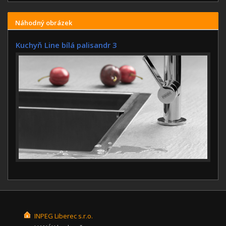
Náhodný obrázek
Kuchyň Line bílá palisandr 3
INPEG Liberec s.r.o.