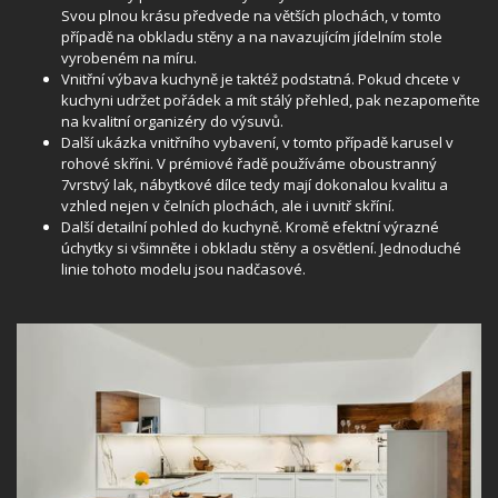
Svou plnou krásu předvede na větších plochách, v tomto
případě na obkladu stěny a na navazujícím jídelním stole
vyrobeném na míru.
Vnitřní výbava kuchyně je taktéž podstatná. Pokud chcete v
kuchyni udržet pořádek a mít stálý přehled, pak nezapomeňte
na kvalitní organizéry do výsuvů.
Další ukázka vnitřního vybavení, v tomto případě karusel v
rohové skříni. V prémiové řadě používáme oboustranný
7vrstvý lak, nábytkové dílce tedy mají dokonalou kvalitu a
vzhled nejen v čelních plochách, ale i uvnitř skříní.
Další detailní pohled do kuchyně. Kromě efektní výrazné
úchytky si všimněte i obkladu stěny a osvětlení. Jednoduché
linie tohoto modelu jsou nadčasové.