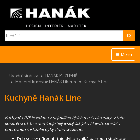
Hled
Menu
Úvodní stránka
HANÁK KUCHYNĚ
Moderní kuchyně HANÁK Liberec
Kuchyně Line
Kuchyně Hanák Line
Kuchyně LINE je jednou z nejoblíbenějších mezi zákazníky. V této
konkrétní ukázce dominuje bílý lesklý lak jako hlavní materiál v
doprovodu rustikální dýhy dubu selského.
Dub selský přírodní - tato dýha vyniká barvou a strukturou.