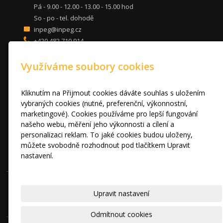
Pá - 9.00 - 12.00 - 13.00 - 15.00 hod
So - po - tel. dohodě
inpeg@inpeg.cz
+420 482 710 914
mob: 607 680 961
Využíváme soubory cookies
KUCHYNĚ
LOŽNICE
DVEŘE A STOLY
Kliknutím na Přijmout cookies dáváte souhlas s uložením
OBÝVACÍ POKOJE
vybraných cookies (nutné, preferenční, výkonnostní,
marketingové). Cookies používáme pro lepší fungování
AKCE
našeho webu, měření jeho výkonnosti a cílení a
FOTOGALERIE
personalizaci reklam. To jaké cookies budou uloženy,
VÝPRODEJ VZORKŮ
můžete svobodně rozhodnout pod tlačítkem Upravit
RADY A TIPY
nastavení.
KONTAKT
Prohlášení o cookies.
© 2010 - 2024 INPEG Liberec s.r.o. HANÁK kuchyně - Radost Vařit
Upravit nastavení
|
Mapa webu
Odmítnout cookies