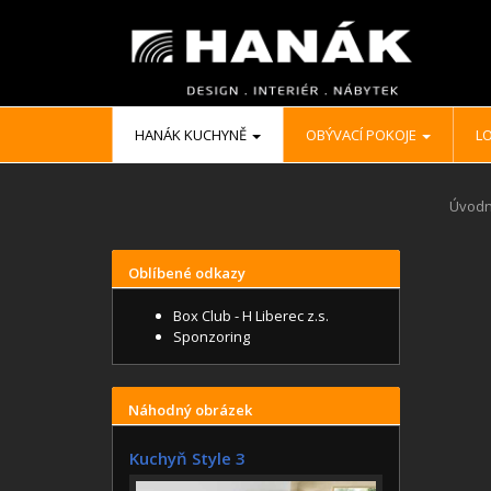
HANÁK KUCHYNĚ
OBÝVACÍ POKOJE
LO
Úvodn
Oblíbené odkazy
Box Club - H Liberec z.s.
Sponzoring
Náhodný obrázek
Kuchyň Style 3