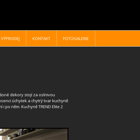
VÝPRODEJ
KONTAKT
FOTOGALERIE
ásné dekory stojí za oslnivou
bsenci úchytek a chytrý tvar kuchyně
í i po něm. Kuchyně TREND Elite 2