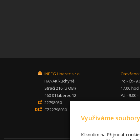
INPEG Liberec s.r.o.
Otevřeno:
HANÁK kuchyně
Po - Čt - 9.
Stračí 216 (u OBI)
17.00 hod
460 01 Liberec 12
Pá - 9.00 -
22798030
hod
CZ22798030
So - po - 
Využíváme soubory
inpeg@inp
+420 482 
mob: 607 
Kliknutím na Přijmout cookie