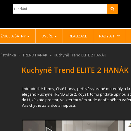
Hledat
ŽNICE A ŠATNY
DVEŘE
REALIZACE
RADY A TIPY
í stránka
TREND HANÁK
Kuchyně Trend ELITE 2 HANÁK
Kuchyně Trend ELITE 2 HANÁK
Jednoduché formy, čisté barvy, pečlivě vybrané materiály a kr
elegancí kuchyně TREND Elite 2. Když k tomu přidáte úplnou a
do U, získáte prostor, ve kterém Vám bude dobře běhen vařen
Vás chytne za srdce a nepustí.