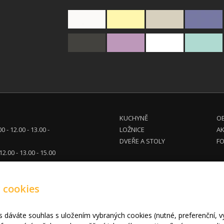
KUCHYNĚ
OB
00 - 12.00 - 13.00 -
LOŽNICE
A
DVEŘE A STOLY
FO
 12.00 - 13.00 - 15.00
tel. dohodě
 cookies
eg.cz
710 914
680 961
s dáváte souhlas s uložením vybraných cookies (nutné, preferenční, 