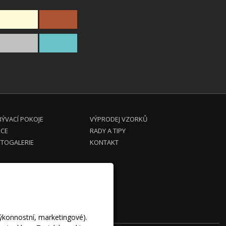
ÝVACÍ POKOJE
VÝPRODEJ VZORKŮ
KCE
RADY A TIPY
TOGALERIE
KONTAKT
výkonnostní, marketingové).