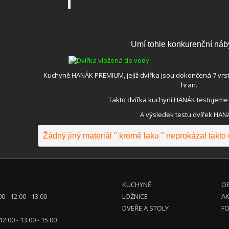
Umí tohle konkurenční náb
Kuchyně HANÁK PREMIUM, jejíž dvířka jsou dokončená 7 vrst
hran.
Takto dvířka kuchyní HANÁK testujeme ji
A výsledek testu dvířek HAN
Žádný jiný materiál " kromě laku " neprokázal takt
KUCHYNĚ
OB
00 - 12.00 - 13.00 -
LOŽNICE
A
DVEŘE A STOLY
FO
 12.00 - 13.00 - 15.00