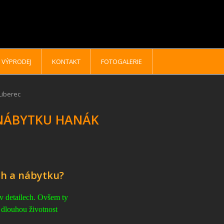
VÝPRODEJ
KONTAKT
FOTOGALERIE
Liberec
 NÁBYTKU HANÁK
ch a nábytku?
 v detailech. Ovšem ty
 dlouhou životnost