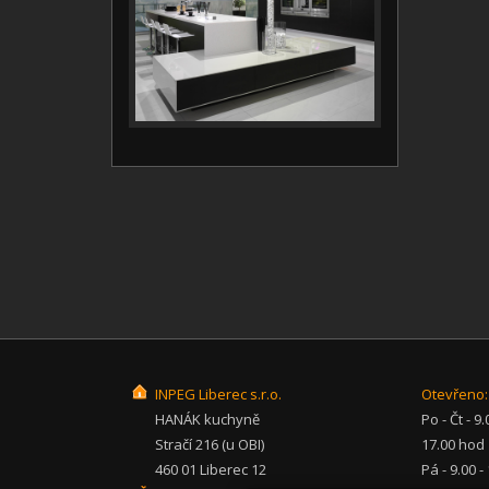
INPEG Liberec s.r.o.
Otevřeno:
HANÁK kuchyně
Po - Čt - 9.
Stračí 216 (u OBI)
17.00 hod
460 01 Liberec 12
Pá - 9.00 -