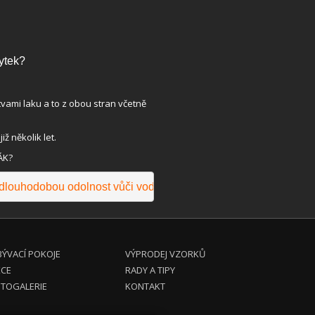
ytek?
vami laku a to z obou stran včetně
ž několik let.
ÁK?
o dlouhodobou odolnost vůči vodě
.
ÝVACÍ POKOJE
VÝPRODEJ VZORKŮ
KCE
RADY A TIPY
TOGALERIE
KONTAKT