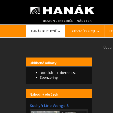
HANÁK KUCHYNĚ
OBÝVACÍ POKOJE
LO
Úvodn
Oblíbené odkazy
Box Club - H Liberec z.s.
Sponzoring
Náhodný obrázek
Kuchyň Line Wenge 3