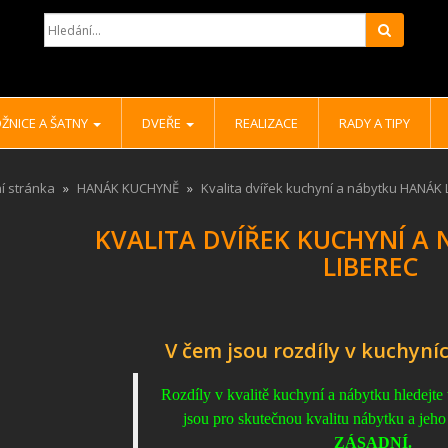
Hledat
ŽNICE A ŠATNY
DVEŘE
REALIZACE
RADY A TIPY
í stránka
HANÁK KUCHYNĚ
Kvalita dvířek kuchyní a nábytku HANÁK 
KVALITA DVÍŘEK KUCHYNÍ A
LIBEREC
V čem jsou rozdíly v kuchyní
Rozdíly v kvalitě kuchyní a nábytku hledejte
jsou pro skutečnou kvalitu nábytku a jeho
ZÁSADNÍ.