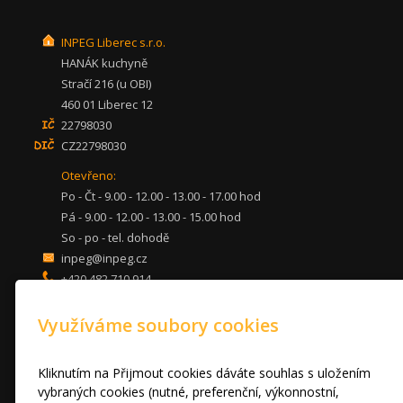
INPEG Liberec s.r.o.
HANÁK kuchyně
Stračí 216 (u OBI)
460 01 Liberec 12
22798030
CZ22798030
Otevřeno:
Po - Čt - 9.00 - 12.00 - 13.00 - 17.00 hod
Pá - 9.00 - 12.00 - 13.00 - 15.00 hod
So - po - tel. dohodě
inpeg@inpeg.cz
+420 482 710 914
mob: 607 680 961
Využíváme soubory cookies
KUCHYNĚ
LOŽNICE
DVEŘE A STOLY
Kliknutím na Přijmout cookies dáváte souhlas s uložením
OBÝVACÍ POKOJE
vybraných cookies (nutné, preferenční, výkonnostní,