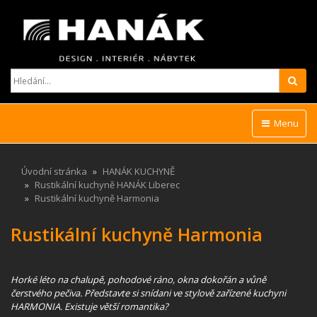
Hled
Menu
Úvodní stránka
HANÁK KUCHYNĚ
Rustikální kuchyně HANÁK Liberec
Rustikální kuchyně Harmonia
Rustikální kuchyně Harmonia
Horké léto na chalupě, pohodové ráno, okna dokořán a vůně
čerstvého pečiva. Představte si snídani ve stylově zařízené kuchyni
HARMONIA. Existuje větší romantika?