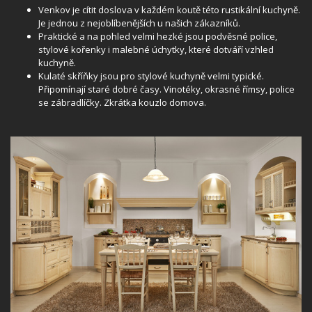
Venkov je cítit doslova v každém koutě této rustikální kuchyně.
Je jednou z nejoblíbenějších u našich zákazníků.
Praktické a na pohled velmi hezké jsou podvěsné police,
stylové kořenky i malebné úchytky, které dotváří vzhled
kuchyně.
Kulaté skříňky jsou pro stylové kuchyně velmi typické.
Připomínají staré dobré časy. Vinotéky, okrasné římsy, police
se zábradlíčky. Zkrátka kouzlo domova.