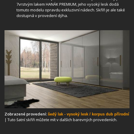
7vrstvým lakem HANÁK PREMIUM, jeho vysoký lesk dodá
tomuto modelu opravdu exkluzivní nádech. Skříň je ale také
dostupná v provedení dýha.
Zobrazené provedení:
šedý lak - vysoký lesk / korpus dub přírodní
| Tuto šatní skříň můžete mít v dalších barevných provedeních.