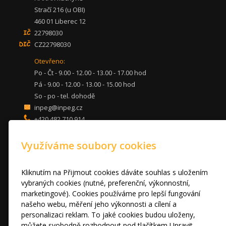
Stračí 216 (u OBI)
460 01 Liberec 12
22798030
CZ22798030
Otevřeno:
Po - Čt - 9.00 - 12.00 - 13.00 - 17.00 hod
Pá - 9.00 - 12.00 - 13.00 - 15.00 hod
So - po - tel. dohodě
inpeg@inpeg.cz
+420 482 710 914
mob: 607 680 961
Využíváme soubory cookies
KUCHYNĚ
LOŽNICE
DVEŘE A STOLY
Kliknutím na Přijmout cookies dáváte souhlas s uložením
OBÝVACÍ POKOJE
vybraných cookies (nutné, preferenční, výkonnostní,
marketingové). Cookies používáme pro lepší fungování
AKCE
našeho webu, měření jeho výkonnosti a cílení a
FOTOGALERIE
personalizaci reklam. To jaké cookies budou uloženy,
VÝPRODEJ VZORKŮ
můžete svobodně rozhodnout pod tlačítkem Upravit