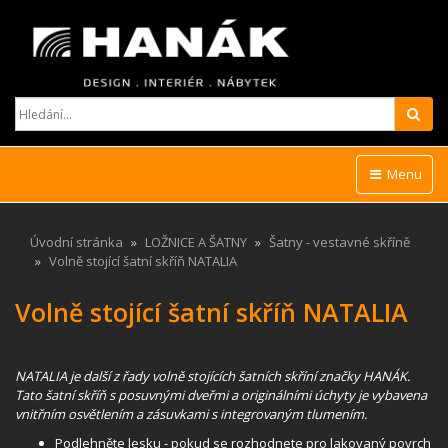
Hled
Menu
Úvodní stránka
LOŽNICE A ŠATNY
Šatny - vestavné skříně
Volně stojící šatní skříň NATALIA
Volně stojící šatní skříň NATALIA
NATALIA je další z řady volně stojících šatních skříní značky HANÁK.
Tato šatní skříň s posuvnými dveřmi a originálními úchyty je vybavena
vnitřním osvětlením a zásuvkami s integrovaným tlumením.
Podlehněte lesku - pokud se rozhodnete pro lakovaný povrch