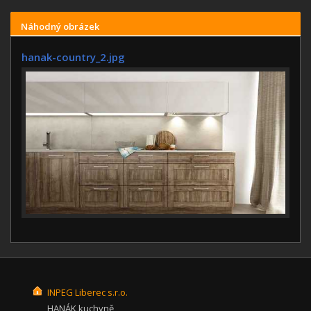
Náhodný obrázek
hanak-country_2.jpg
INPEG Liberec s.r.o.
HANÁK kuchyně