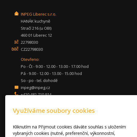
INPEG Liberec s.r.o.
HANÁK kuchyně
Stračí 216 (u OBI)
460 01 Liberec 12
22798030
CZ22798030
Otevřeno:
Po - Čt - 9.00 - 12.00 - 13.00 - 17.00 hod
Pá - 9.00 - 12.00 - 13.00 - 15.00 hod
So - po - tel. dohodě
inpeg@inpeg.cz
+420 482 710 914
mob: 607 680 961
Využíváme soubory cookies
KUCHYNĚ
LOŽNICE
DVEŘE A STOLY
Kliknutím na Přijmout cookies dáváte souhlas s uložením
OBÝVACÍ POKOJE
vybraných cookies (nutné, preferenční, výkonnostní,