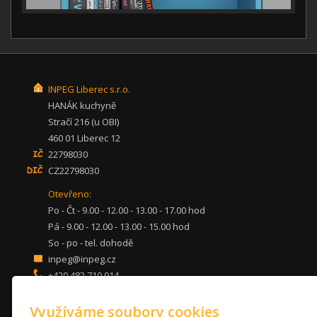
INPEG Liberec s.r.o.
HANÁK kuchyně
Stračí 216 (u OBI)
460 01 Liberec 12
22798030
CZ22798030
Otevřeno:
Po - Čt - 9.00 - 12.00 - 13.00 - 17.00 hod
Pá - 9.00 - 12.00 - 13.00 - 15.00 hod
So - po - tel. dohodě
inpeg@inpeg.cz
+420 482 710 914
mob: 607 680 961
Využíváme soubory cookies
KUCHYNĚ