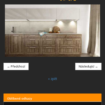
← Předchozí
Následující →
« zpět
Oblíbené odkazy