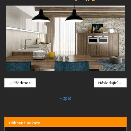
← Předchozí
Následující →
« zpět
Oblíbené odkazy