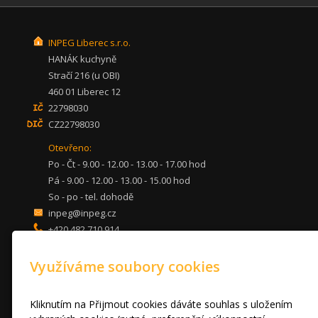
INPEG Liberec s.r.o.
HANÁK kuchyně
Stračí 216 (u OBI)
460 01 Liberec 12
22798030
CZ22798030
Otevřeno:
Po - Čt - 9.00 - 12.00 - 13.00 - 17.00 hod
Pá - 9.00 - 12.00 - 13.00 - 15.00 hod
So - po - tel. dohodě
inpeg@inpeg.cz
+420 482 710 914
mob: 607 680 961
Využíváme soubory cookies
KUCHYNĚ
LOŽNICE
DVEŘE A STOLY
Kliknutím na Přijmout cookies dáváte souhlas s uložením