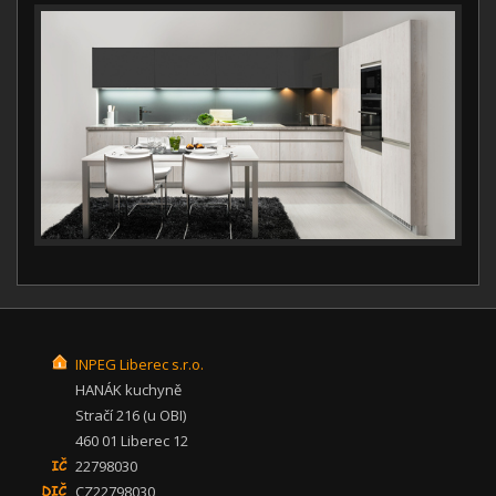
INPEG Liberec s.r.o.
HANÁK kuchyně
Stračí 216 (u OBI)
460 01 Liberec 12
22798030
CZ22798030