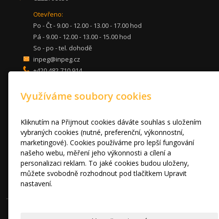
Otevřeno:
Po - Čt - 9.00 - 12.00 - 13.00 - 17.00 hod
Pá - 9.00 - 12.00 - 13.00 - 15.00 hod
So - po - tel. dohodě
inpeg@inpeg.cz
+420 482 710 914
mob: 607 680 961
Využíváme soubory cookies
KUCHYNĚ
LOŽNICE
DVEŘE A STOLY
Kliknutím na Přijmout cookies dáváte souhlas s uložením
OBÝVACÍ POKOJE
vybraných cookies (nutné, preferenční, výkonnostní,
marketingové). Cookies používáme pro lepší fungování
AKCE
našeho webu, měření jeho výkonnosti a cílení a
FOTOGALERIE
personalizaci reklam. To jaké cookies budou uloženy,
VÝPRODEJ VZORKŮ
můžete svobodně rozhodnout pod tlačítkem Upravit
RADY A TIPY
nastavení.
KONTAKT
Prohlášení o cookies.
© 2010 - 2024 INPEG Liberec s.r.o. HANÁK kuchyně - Radost Vařit