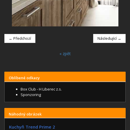
← Předchozí
Následující →
« zpět
Oblíbené odkazy
Box Club - H Liberec z.s.
Sponzoring
Náhodný obrázek
Kuchyň Trend Prime 2