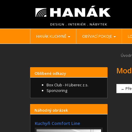
HANÁK KUCHYNĚ
OBÝVACÍ POKOJE
LO
Úvodn
Mod
Oblíbené odkazy
Box Club - H Liberec z.s.
← Pře
Sponzoring
Náhodný obrázek
Kuchyň Comfort Line