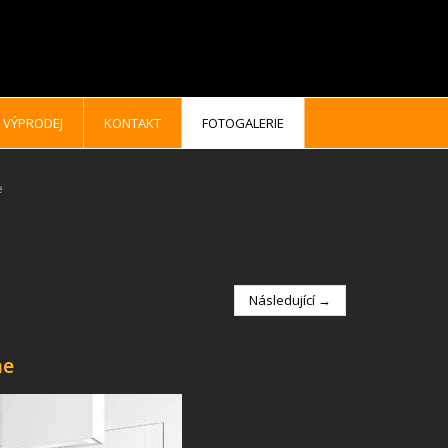
VÝPRODEJ
KONTAKT
FOTOGALERIE
e
Následující →
ne