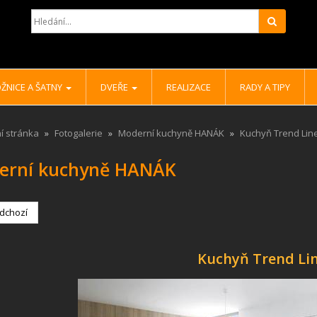
Hledat
ŽNICE A ŠATNY
DVEŘE
REALIZACE
RADY A TIPY
í stránka
Fotogalerie
Moderní kuchyně HANÁK
Kuchyň Trend Lin
erní kuchyně HANÁK
dchozí
Kuchyň Trend Li