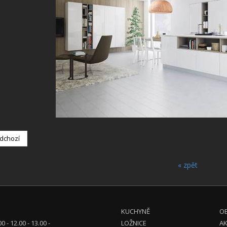
dchozí
« zpět
KUCHYNĚ
OB
00 - 12.00 - 13.00 -
LOŽNICE
A