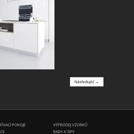
Následující →
ÝVACÍ POKOJE
VÝPRODEJ VZORKŮ
KCE
RADY A TIPY