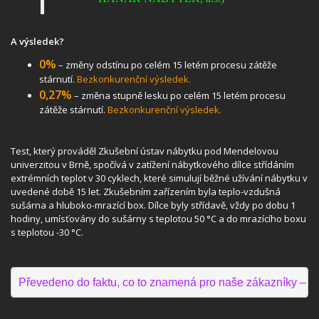
A výsledek?
0%
– změny odstínu po celém 15 letém procesu zátěže
stárnutí.
Bezkonkurenční výsledek.
0,27%
– změna stupně lesku po celém 15 letém procesu
zátěže stárnutí.
Bezkonkurenční výsledek.
Test, který prováděl Zkušební ústav nábytku pod Mendelovou
univerzitou v Brně, spočívá v zatížení nábytkového dílce střídáním
extrémních teplot v 30 cyklech, které simulují běžné užívání nábytku v
uvedené době 15 let. Zkušebním zařízením byla teplo-vzdušná
sušárna a hluboko-mrazící box. Dílce byly střídavě, vždy po dobu 1
hodiny, umísťovány do sušárny s teplotou 50 °C a do mrazícího boxu
s teplotou -30 °C.
Převedeno do faktu, co to znamená pro naše zákazníky – i p