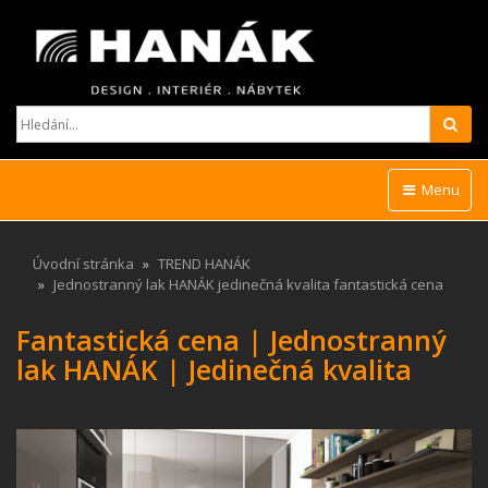
Hled
Menu
Úvodní stránka
TREND HANÁK
Jednostranný lak HANÁK jedinečná kvalita fantastická cena
Fantastická cena | J
ednostranný
lak HANÁK | Jedinečná kvalita