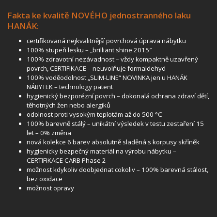
Fakta ke kvalitě NOVÉHO
jednostranného
laku
HANÁK:
certifikovaná nejkvalitnější povrchová úprava nábytku
100% stupeň lesku – „brilliant shine 2015″
100% zdravotní nezávadnost – vždy kompaktně uzavřený
povrch, CERTIFIKACE – neuvolňuje formaldehyd
100% voděodolnost „SLIM-LINE“ NOVINKA jen u HANÁK
NÁBYTEK – technology patent
hygienický bezporézní povrch – dokonalá ochrana zdraví dětí,
těhotných žen nebo alergiků
odolnost proti vysokým teplotám až do 500 °C
100% barevně stálý – unikátní výsledek v testu zestaření 15
let – 0% změna
nová kolekce 6 barev absolutně sladěná s korpusy skříněk
hygienicky bezpečný materiál na výrobu nábytku –
CERTIFIKACE CARB Phase 2
možnost kdykoliv doobjednat cokoliv – 100% barevná stálost,
bez oxidace
možnost opravy