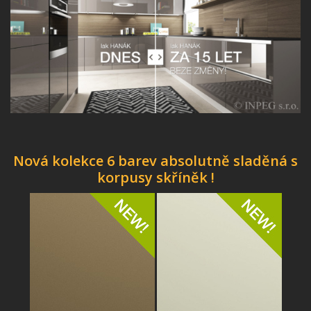
Nová kolekce 6 barev absolutně sladěná s
korpusy skříněk !