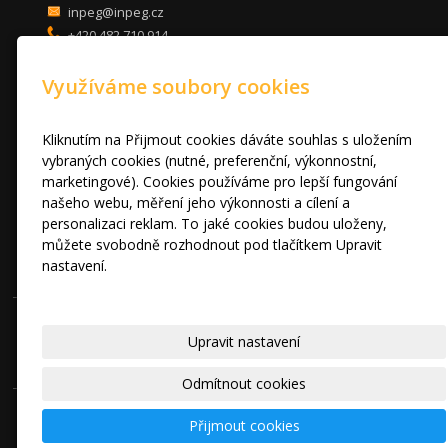
inpeg@inpeg.cz
+420 482 710 914
mob: 607 680 961
Využíváme soubory cookies
KUCHYNĚ
LOŽNICE
DVEŘE A STOLY
Kliknutím na Přijmout cookies dáváte souhlas s uložením
OBÝVACÍ POKOJE
vybraných cookies (nutné, preferenční, výkonnostní,
marketingové). Cookies používáme pro lepší fungování
AKCE
našeho webu, měření jeho výkonnosti a cílení a
FOTOGALERIE
personalizaci reklam. To jaké cookies budou uloženy,
VÝPRODEJ VZORKŮ
můžete svobodně rozhodnout pod tlačítkem Upravit
RADY A TIPY
nastavení.
KONTAKT
Prohlášení o cookies.
© 2010 - 2024 INPEG Liberec s.r.o. HANÁK kuchyně - Radost Vařit
Upravit nastavení
|
Mapa webu
Odmítnout cookies
Přijmout cookies