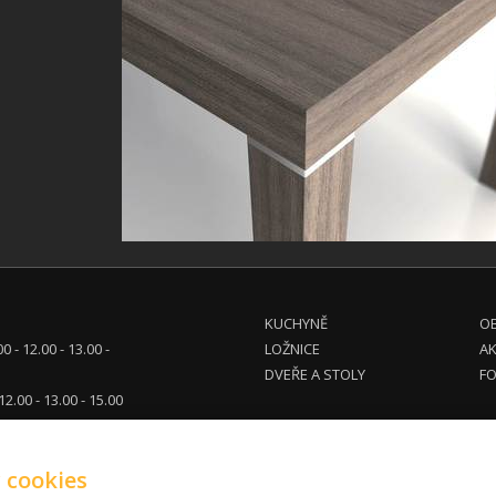
KUCHYNĚ
OB
00 - 12.00 - 13.00 -
LOŽNICE
A
DVEŘE A STOLY
FO
 12.00 - 13.00 - 15.00
tel. dohodě
 cookies
eg.cz