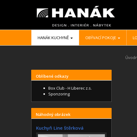
HANÁK KUCHYNĚ
OBÝVACÍ POKOJE
LO
Úvodn
Oblíbené odkazy
Box Club - H Liberec z.s.
Sponzoring
Náhodný obrázek
Kuchyň Line štěrková