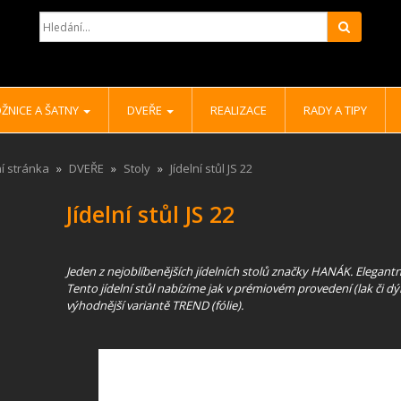
Hledat
ŽNICE A ŠATNY
DVEŘE
REALIZACE
RADY A TIPY
í stránka
DVEŘE
Stoly
Jídelní stůl JS 22
Jídelní stůl JS 22
Jeden z nejoblíbenějších jídelních stolů značky HANÁK. Elegantn
Tento jídelní stůl nabízíme jak v prémiovém provedení (lak či dý
výhodnější variantě TREND (fólie).