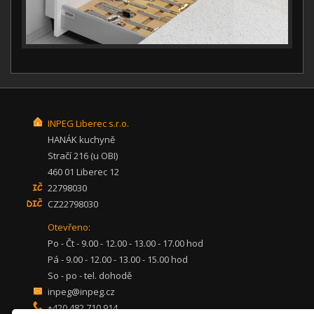
INPEG Liberec s.r.o.
HANÁK kuchyně
Stračí 216 (u OBI)
460 01 Liberec 12
22798030
CZ22798030
Otevřeno:
Po - Čt - 9.00 - 12.00 - 13.00 - 17.00 hod
Pá - 9.00 - 12.00 - 13.00 - 15.00 hod
So - po - tel. dohodě
inpeg@inpeg.cz
+420 482 710 914