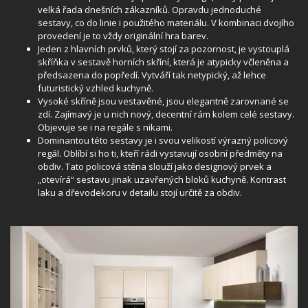
velká řada dnešních zákazníků. Opravdu jednoduché
sestavy, co do linie i použitého materiálu. V kombinaci dvojího
provedení je to vždy originální hra barev.
Jeden z hlavních prvků, který stojí za pozornost, je vystouplá
skříňka v sestavě horních skříní, která je atypicky včleněna a
předsazena do popředí. Vytváří tak netypický, až lehce
futuristický vzhled kuchyně.
Vysoké skříně jsou vestavěné, jsou elegantně zarovnané se
zdí. Zajímavý je u nich nový, decentní rám kolem celé sestavy.
Objevuje se i na regále s nikami.
Dominantou této sestavy je i svou velikostí výrazný policový
regál. Oblíbí si ho ti, kteří rádi vystavují osobní předměty na
obdiv. Tato policová stěna slouží jako designový prvek a
„otevírá“ sestavu jinak uzavřených bloků kuchyně. Kontrast
laku a dřevodekoru v detailu stojí určitě za obdiv.