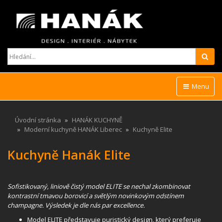
Hled
Menu
Úvodní stránka
HANÁK KUCHYNĚ
Moderní kuchyně HANÁK Liberec
Kuchyně Elite
Kuchyně Hanák Elite
Sofistikovaný, liniově čistý model ELITE se nechal zkombinovat
kontrastní tmavou borovicí a světlým novinkovým odstínem
champagne. Výsledek je dle nás par excellence.
Model ELITE představuje puristický design, který preferuje