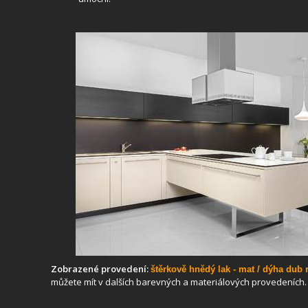
Zobrazené provedení:
štěrkově hnědý lak - mat / dýha dub r
můžete mít v dalších barevných a materiálových provedeních.