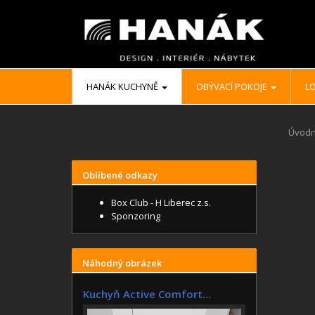
HANÁK KUCHYNĚ
OBÝVACÍ POKOJE
LO
Úvodn
Oblíbené odkazy
Box Club - H Liberec z.s.
Sponzoring
Náhodný obrázek
Kuchyň Active Comfort…