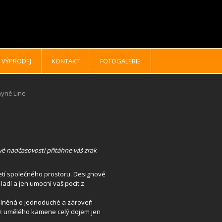
VÝPRODEJ
KONTAKT
FOTOGALERIE
yně Line
é nadčasovosti přitáhne váš zrak
jetí společného prostoru. Designové
adí a jen umocní vaš pocit z
doplněná o jednoduché a zároveň
 z umělého kamene celý dojem jen