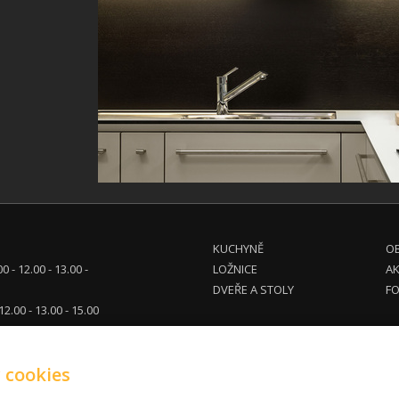
KUCHYNĚ
OB
00 - 12.00 - 13.00 -
LOŽNICE
A
DVEŘE A STOLY
FO
 12.00 - 13.00 - 15.00
tel. dohodě
 cookies
eg.cz
710 914