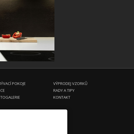
ÝVACÍ POKOJE
VÝPRODEJ VZORKŮ
KCE
RADY A TIPY
TOGALERIE
KONTAKT