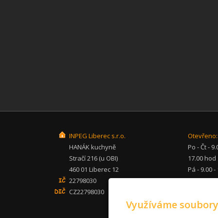
INPEG Liberec s.r.o.
Otevřeno:
HANÁK kuchyně
Po - Čt - 9.
Stračí 216 (u OBI)
17.00 hod
460 01 Liberec 12
Pá - 9.00 -
22798030
hod
CZ22798030
So - po - 
Využíváme soubory
inpeg@inp
+420 482 