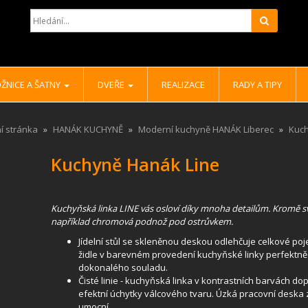
Hledat
ŽNICE A ŠATNY
DVEŘE
REALIZACE
RADY A TIPY
í stránka
HANÁK KUCHYNĚ
Moderní kuchyně HANÁK Liberec
Kuch
Kuchyně Hanák Line
Kuchyňská linka LINE vás osloví díky mnoha detailům. Kromě sv
například chromová podnož pod ostrůvkem.
Jídelní stůl se skleněnou deskou odlehčuje celkové po
židle v barevném provedení kuchyňské linky perfektně l
dokonalého souladu.
Čisté linie - kuchyňská linka v kontrastních barvách 
efektní úchytky válcového tvaru. Úzká pracovní deska
umocní.