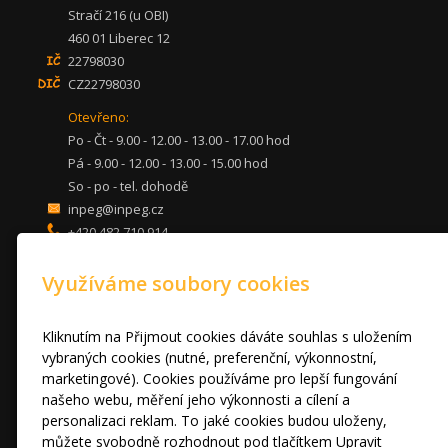
Stračí 216 (u OBI)
460 01 Liberec 12
22798030
CZ22798030
Otevřeno:
Po - Čt - 9.00 - 12.00 - 13.00 - 17.00 hod
Pá - 9.00 - 12.00 - 13.00 - 15.00 hod
So - po - tel. dohodě
inpeg@inpeg.cz
+420 482 710 914
mob: 607 680 961
Využíváme soubory cookies
KUCHYNĚ
LOŽNICE
DVEŘE A STOLY
Kliknutím na Přijmout cookies dáváte souhlas s uložením
OBÝVACÍ POKOJE
vybraných cookies (nutné, preferenční, výkonnostní,
marketingové). Cookies používáme pro lepší fungování
AKCE
našeho webu, měření jeho výkonnosti a cílení a
FOTOGALERIE
personalizaci reklam. To jaké cookies budou uloženy,
VÝPRODEJ VZORKŮ
můžete svobodně rozhodnout pod tlačítkem Upravit