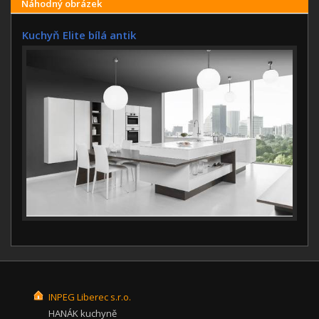
Náhodný obrázek
Kuchyň Elite bílá antik
INPEG Liberec s.r.o.
HANÁK kuchyně