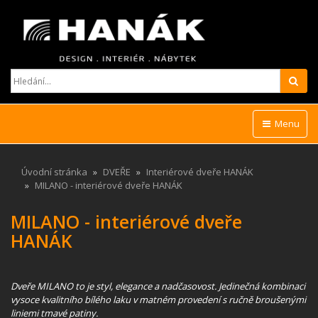
Hled
Menu
Úvodní stránka
DVEŘE
Interiérové dveře HANÁK
MILANO - interiérové dveře HANÁK
MILANO - interiérové dveře
HANÁK
Dveře MILANO to je styl, elegance a nadčasovost. Jedinečná kombinaci
vysoce kvalitního bílého laku v matném provedení s ručně broušenými
liniemi tmavé patiny.