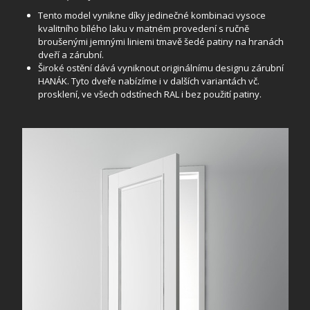
Tento model vynikne díky jedinečné kombinaci vysoce
kvalitního bílého laku v matném provedení s ručně
broušenými jemnými liniemi tmavě šedé patiny na hranách
dveří a zárubní.
Široké ostění dává vyniknout originálnímu designu zárubní
HANÁK. Tyto dveře nabízíme i v dalších variantách vč.
prosklení, ve všech odstínech RAL i bez použití patiny.