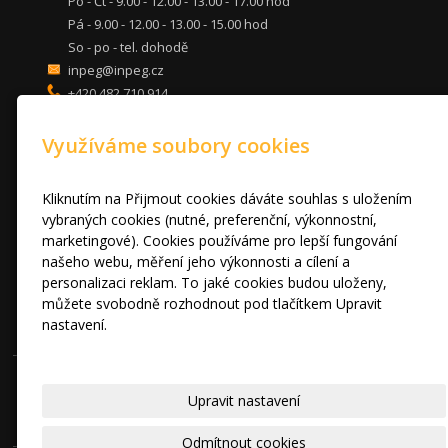
Po - Čt - 9.00 - 12.00 - 13.00 - 17.00 hod
Pá - 9.00 - 12.00 - 13.00 - 15.00 hod
So - po - tel. dohodě
inpeg@inpeg.cz
+420 482 710 914
mob: 607 680 961
Využíváme soubory cookies
KUCHYNĚ
LOŽNICE
DVEŘE A STOLY
Kliknutím na Přijmout cookies dáváte souhlas s uložením
OBÝVACÍ POKOJE
vybraných cookies (nutné, preferenční, výkonnostní,
marketingové). Cookies používáme pro lepší fungování
AKCE
našeho webu, měření jeho výkonnosti a cílení a
FOTOGALERIE
personalizaci reklam. To jaké cookies budou uloženy,
VÝPRODEJ VZORKŮ
můžete svobodně rozhodnout pod tlačítkem Upravit
RADY A TIPY
nastavení.
KONTAKT
Prohlášení o cookies.
© 2010 - 2024 INPEG Liberec s.r.o. HANÁK kuchyně - Radost Vařit
Upravit nastavení
|
Mapa webu
Odmítnout cookies