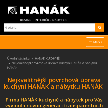
Hled
Menu
Úvodní stránka
HANÁK KUCHYNĚ
Nejkvalitnější povrchová úprava kuchyní HANÁK a nábytku
HANÁK
Nejkvalitnější povrchová úprava
kuchyní HANÁK a nábytku HANÁK
Firma HANÁK kuchyně a nábytek pro Vás
vyvinula novou generaci transparentních