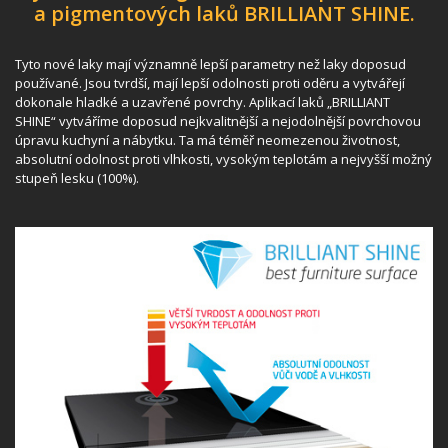
a pigmentových laků BRILLIANT SHINE.
Tyto nové laky mají významně lepší parametry než laky doposud
používané. Jsou tvrdší, mají lepší odolnosti proti oděru a vytvářejí
dokonale hladké a uzavřené povrchy. Aplikací laků „BRILLIANT
SHINE“ vytváříme doposud nejkvalitnější a nejodolnější povrchovou
úpravu kuchyní a nábytku. Ta má téměř neomezenou životnost,
absolutní odolnost proti vlhkosti, vysokým teplotám a nejvyšší možný
stupeň lesku (100%).