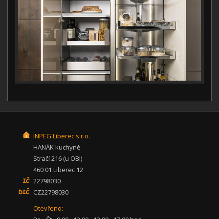
INPEG Liberec s.r.o.
HANÁK kuchyně
Stračí 216 (u OBI)
460 01 Liberec 12
22798030
CZ22798030
Otevřeno: