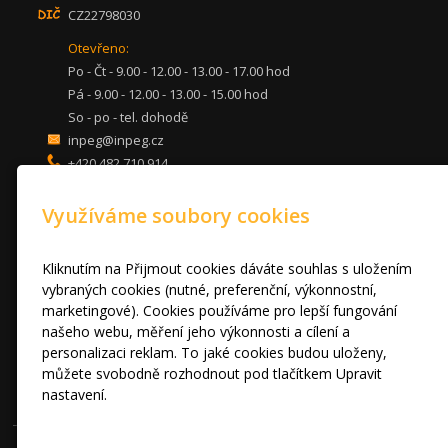
CZ22798030
Otevřeno:
Po - Čt - 9.00 - 12.00 - 13.00 - 17.00 hod
Pá - 9.00 - 12.00 - 13.00 - 15.00 hod
So - po - tel. dohodě
inpeg@inpeg.cz
+420 482 710 914
mob: 607 680 961
Využíváme soubory cookies
KUCHYNĚ
LOŽNICE
DVEŘE A STOLY
Kliknutím na Přijmout cookies dáváte souhlas s uložením
OBÝVACÍ POKOJE
vybraných cookies (nutné, preferenční, výkonnostní,
marketingové). Cookies používáme pro lepší fungování
AKCE
našeho webu, měření jeho výkonnosti a cílení a
FOTOGALERIE
personalizaci reklam. To jaké cookies budou uloženy,
VÝPRODEJ VZORKŮ
můžete svobodně rozhodnout pod tlačítkem Upravit
RADY A TIPY
nastavení.
KONTAKT
Prohlášení o cookies.