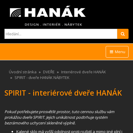
Hled
Menu
Úvodní stránka
DVEŘE
Interiérové dveře HANÁK
SPIRIT - dveře HANÁK NÁBYTEK
SPIRIT - interiérové dveře HANÁK
Pokud potřebujete prosvětlit prostor, tuto cennou službu vám
prokážou dveře SPIRIT. Jejich unikátnost podtrhuje systém
bezrámového uchycení skleněné výplně.
Kalené sklo má vyšší odolnost proti rozbití a mimo jiné plní i