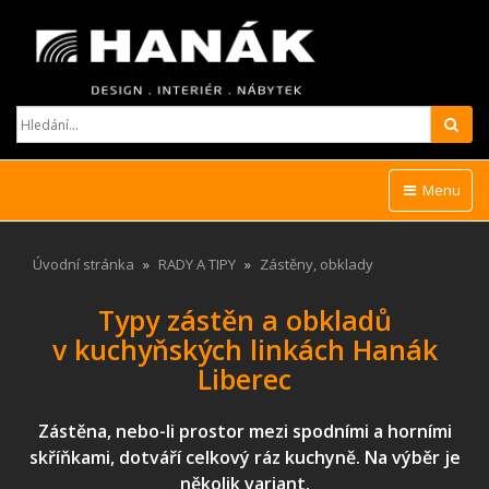
Hled
Menu
Úvodní stránka
RADY A TIPY
Zástěny, obklady
Typy zástěn a obkladů
v kuchyňských linkách Hanák
Liberec
Zástěna, nebo-li prostor mezi spodními a horními
skříňkami, dotváří celkový ráz kuchyně. Na výběr je
několik variant.