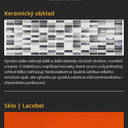
Keramický obklad
Výrobci stále nabízejí další a další obklady různých struktur, rozměrů
a barev. V oblibě jsou například mozaiky, které se pro svůj jedinečný
vzhled těžko nahrazují. Nedostatkem je špatná údržba velkého
množství spár, ale výhodou je vysoká odolnost vůči mechanickému i
chemickému poškození.
Sklo | Lacobel