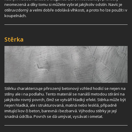
neomezená a díky tomu si můžete vybrat jakýkoliv odstín. Navíc je
otěruvzdorný a velmi dobře odolává vlhkosti, a proto ho lze použít i v
koupelnách.
Stěrka
Stěrku charakterizuje přirozený betonový vzhled hodící se nejen na
stěny ale i na podlahu. Tento materiál se nanáší metodou stírání na
jakýkoliv rovný povrch, čímž se vytváří hladký efekt. Stěrka může být
nejen hladká, ale i strukturovaná, matná nebo lesklá, případně
imitující kov či beton, barevná i bezbarvá. Výhodou stěrky je její
snadná údržba. Povrch se dá umývat, vysávat i ometat.