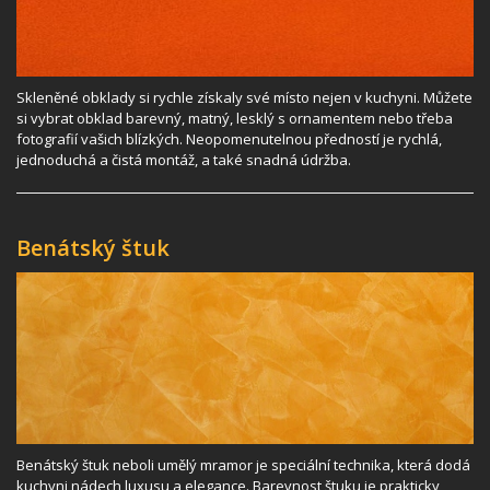
Skleněné obklady si rychle získaly své místo nejen v kuchyni. Můžete
si vybrat obklad barevný, matný, lesklý s ornamentem nebo třeba
fotografií vašich blízkých. Neopomenutelnou předností je rychlá,
jednoduchá a čistá montáž, a také snadná údržba.
Benátský štuk
Benátský štuk neboli umělý mramor je speciální technika, která dodá
kuchyni nádech luxusu a elegance. Barevnost štuku je prakticky