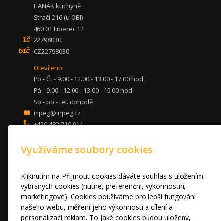
HANÁK kuchyně
Stračí 216 (u OBI)
460 01 Liberec 12
22798030
CZ22798030
Otevřeno:
Po - Čt - 9.00 - 12.00 - 13.00 - 17.00 hod
Pá - 9.00 - 12.00 - 13.00 - 15.00 hod
So - po - tel. dohodě
inpeg@inpeg.cz
+420 482 710 914
mob: 607 680 961
Využíváme soubory cookies
KUCHYNĚ
LOŽNICE
DVEŘE A STOLY
Kliknutím na Přijmout cookies dáváte souhlas s uložením
OBÝVACÍ POKOJE
vybraných cookies (nutné, preferenční, výkonnostní,
marketingové). Cookies používáme pro lepší fungování
AKCE
našeho webu, měření jeho výkonnosti a cílení a
FOTOGALERIE
personalizaci reklam. To jaké cookies budou uloženy,
VÝPRODEJ VZORKŮ