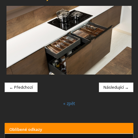
← Předchozí
Následující →
« zpět
Oblíbené odkazy