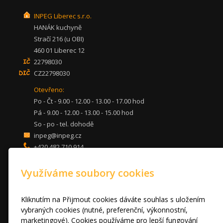
INPEG Liberec s.r.o.
HANÁK kuchyně
Stračí 216 (u OBI)
460 01 Liberec 12
22798030
CZ22798030
Otevřeno:
Po - Čt - 9.00 - 12.00 - 13.00 - 17.00 hod
Pá - 9.00 - 12.00 - 13.00 - 15.00 hod
So - po - tel. dohodě
inpeg@inpeg.cz
+420 482 710 914
mob: 607 680 961
Využíváme soubory cookies
KUCHYNĚ
LOŽNICE
DVEŘE A STOLY
Kliknutím na Přijmout cookies dáváte souhlas s uložením
OBÝVACÍ POKOJE
vybraných cookies (nutné, preferenční, výkonnostní,
marketingové). Cookies používáme pro lepší fungování
AKCE