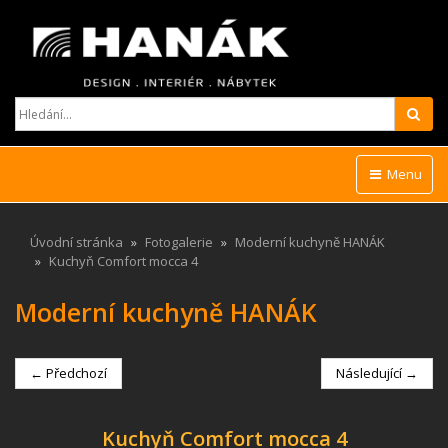
Hled
Menu
Úvodní stránka
Fotogalerie
Moderní kuchyně HANÁK
Kuchyň Comfort mocca 4
Moderní kuchyně HANÁK
← Předchozí
Následující →
Kuchyň Comfort mocca 4