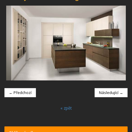
← Předchozí
Následující →
« zpět