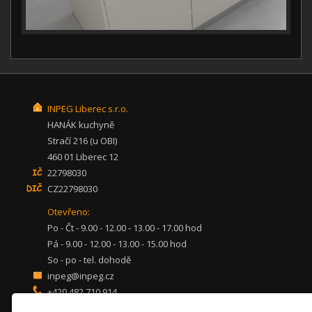
INPEG Liberec s.r.o.
HANÁK kuchyně
Stračí 216 (u OBI)
460 01 Liberec 12
22798030
CZ22798030
Otevřeno:
Po - Čt - 9.00 - 12.00 - 13.00 - 17.00 hod
Pá - 9.00 - 12.00 - 13.00 - 15.00 hod
So - po - tel. dohodě
inpeg@inpeg.cz
+420 482 710 914
mob: 607 680 961