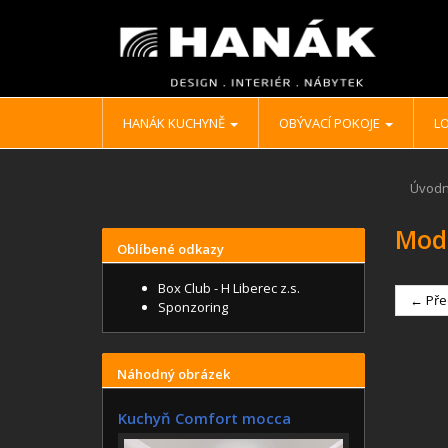
HANÁK KUCHYNĚ
OBÝVACÍ POKOJE
LO
Úvodn
Mod
Oblíbené odkazy
Box Club - H Liberec z.s.
← Pře
Sponzoring
Náhodný obrázek
Kuchyň Comfort mocca