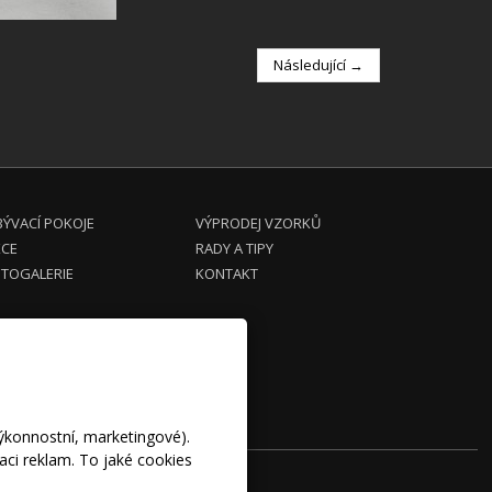
Následující →
ÝVACÍ POKOJE
VÝPRODEJ VZORKŮ
KCE
RADY A TIPY
TOGALERIE
KONTAKT
výkonnostní, marketingové).
aci reklam. To jaké cookies
bu