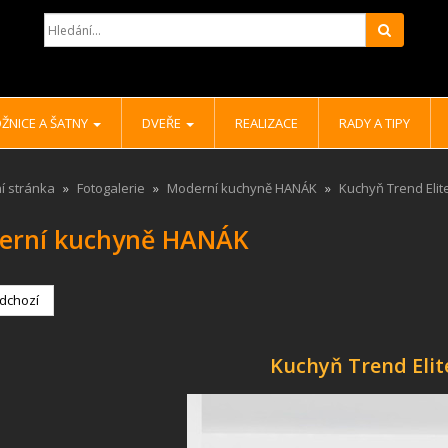
Hledat
ŽNICE A ŠATNY
DVEŘE
REALIZACE
RADY A TIPY
í stránka
Fotogalerie
Moderní kuchyně HANÁK
Kuchyň Trend Elit
erní kuchyně HANÁK
dchozí
Kuchyň Trend Elit