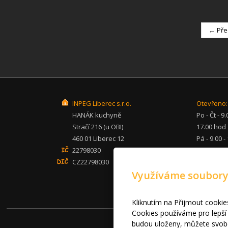
← Pře
INPEG Liberec s.r.o.
Otevřeno:
HANÁK kuchyně
Po - Čt - 9.
Stračí 216 (u OBI)
17.00 hod
460 01 Liberec 12
Pá - 9.00 -
22798030
hod
CZ22798030
So - po - 
Využíváme soubory
inpeg@inp
+420 482 
mob: 607 
Kliknutím na Přijmout cookie
Cookies používáme pro lepší 
© 
budou uloženy, můžete svobo