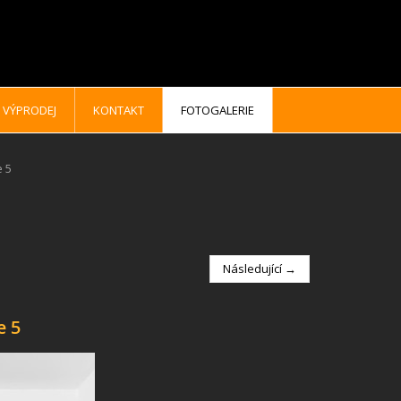
VÝPRODEJ
KONTAKT
FOTOGALERIE
e 5
Následující →
e 5