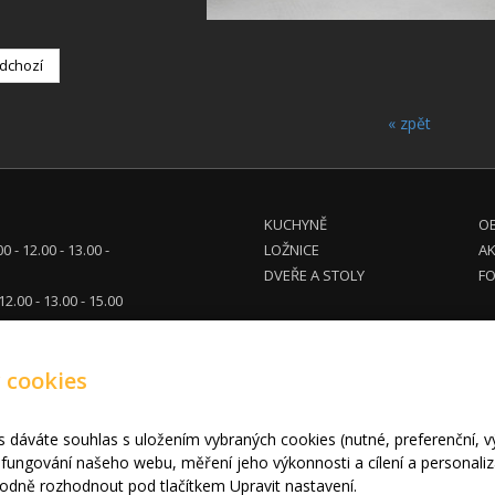
dchozí
« zpět
KUCHYNĚ
OB
00 - 12.00 - 13.00 -
LOŽNICE
A
DVEŘE A STOLY
FO
 12.00 - 13.00 - 15.00
tel. dohodě
 cookies
eg.cz
710 914
680 961
s dáváte souhlas s uložením vybraných cookies (nutné, preferenční, 
fungování našeho webu, měření jeho výkonnosti a cílení a personaliz
2010 - 2024 INPEG Liberec s.r.o. HANÁK kuchyně - Radost Vařit
|
Mapa we
dně rozhodnout pod tlačítkem Upravit nastavení.