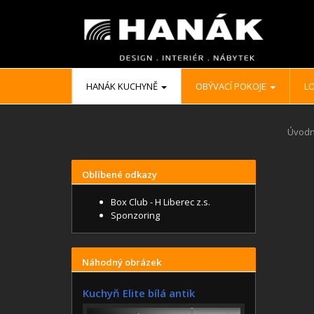
HANÁK KUCHYNĚ
OBÝVACÍ POKOJE
LO
Úvodn
Oblíbené odkazy
Box Club - H Liberec z.s.
Sponzoring
Náhodný obrázek
Kuchyň Elite bílá antik