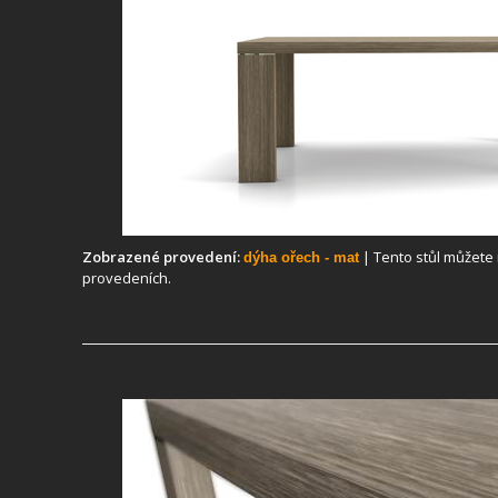
Zobrazené provedení:
| Tento stůl můžete 
dýha ořech - mat
provedeních.