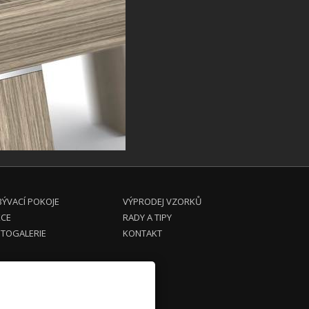
ÝVACÍ POKOJE
VÝPRODEJ VZORKŮ
KCE
RADY A TIPY
TOGALERIE
KONTAKT