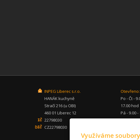
INPEG Liberec s.r.o.
Otevřeno:
HANÁK kuchyně
Po - Čt - 9.
Stračí 216 (u OBI)
17.00 hod
460 01 Liberec 12
Pá - 9.00 -
22798030
hod
CZ22798030
So - po - 
Využíváme soubory
inpeg@inp