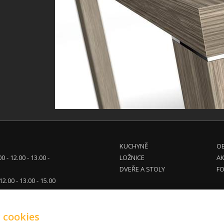
KUCHYNĚ
OB
00 - 12.00 - 13.00 -
LOŽNICE
A
DVEŘE A STOLY
FO
 12.00 - 13.00 - 15.00
tel. dohodě
 cookies
eg.cz