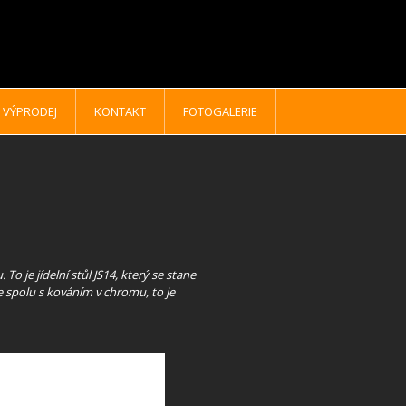
VÝPRODEJ
KONTAKT
FOTOGALERIE
To je jídelní stůl JS14, který se stane
e spolu s kováním v chromu, to je