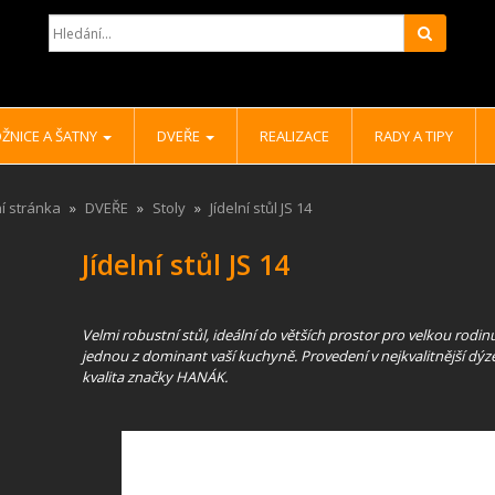
Hledat
ŽNICE A ŠATNY
DVEŘE
REALIZACE
RADY A TIPY
í stránka
DVEŘE
Stoly
Jídelní stůl JS 14
Jídelní stůl JS 14
Velmi robustní stůl, ideální do větších prostor pro velkou rodinu. 
jednou z dominant vaší kuchyně. Provedení v nejkvalitnější dýz
kvalita značky HANÁK.