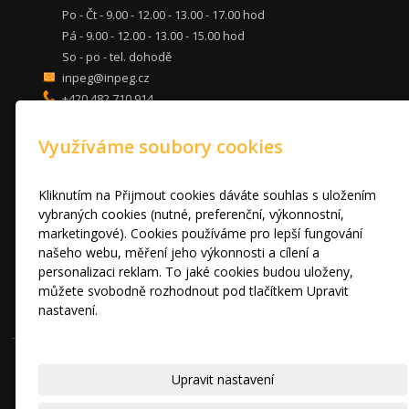
Po - Čt - 9.00 - 12.00 - 13.00 - 17.00 hod
Pá - 9.00 - 12.00 - 13.00 - 15.00 hod
So - po - tel. dohodě
inpeg@inpeg.cz
+420 482 710 914
mob: 607 680 961
Využíváme soubory cookies
KUCHYNĚ
LOŽNICE
DVEŘE A STOLY
Kliknutím na Přijmout cookies dáváte souhlas s uložením
OBÝVACÍ POKOJE
vybraných cookies (nutné, preferenční, výkonnostní,
marketingové). Cookies používáme pro lepší fungování
AKCE
našeho webu, měření jeho výkonnosti a cílení a
FOTOGALERIE
personalizaci reklam. To jaké cookies budou uloženy,
VÝPRODEJ VZORKŮ
můžete svobodně rozhodnout pod tlačítkem Upravit
RADY A TIPY
nastavení.
KONTAKT
Prohlášení o cookies.
© 2010 - 2024 INPEG Liberec s.r.o. HANÁK kuchyně - Radost Vařit
Upravit nastavení
|
Mapa webu