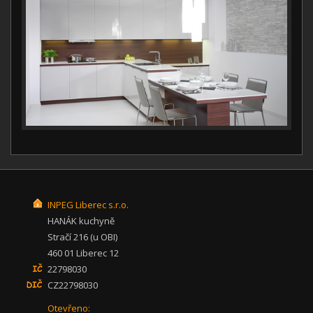
INPEG Liberec s.r.o.
HANÁK kuchyně
Stračí 216 (u OBI)
460 01 Liberec 12
22798030
CZ22798030
Otevřeno: