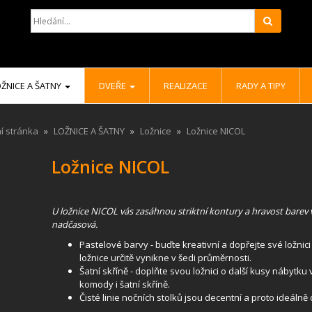
Hledat
ŽNICE A ŠATNY
DVEŘE
REALIZACE
RADY A TIPY
í stránka
LOŽNICE A ŠATNY
Ložnice
Ložnice NICOL
Ložnice NICOL
U ložnice NICOL vás zasáhnou striktní kontury a hravost barev v 
nadčasová.
Pastelové barvy - buďte kreativní a dopřejte své ložnic
ložnice určitě vynikne v šedi průměrnosti.
Šatní skříně - doplňte svou ložnici o další kusy nábytk
komody i šatní skříně.
Čisté linie nočních stolků jsou decentní a proto ideálně 