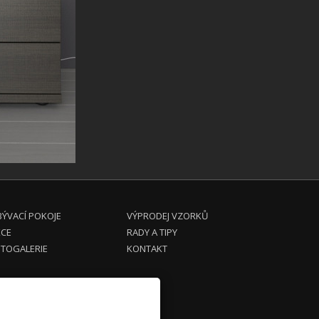
ÝVACÍ POKOJE
VÝPRODEJ VZORKŮ
KCE
RADY A TIPY
TOGALERIE
KONTAKT