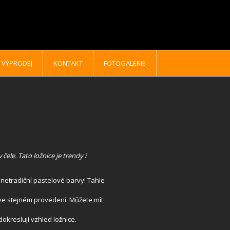
VÝPRODEJ
KONTAKT
FOTOGALERIE
čele. Tato ložnice je trendy i
i netradiční pastelové barvy! Tahle
u ve stejném provedení. Můžete mít
dokreslují vzhled ložnice.