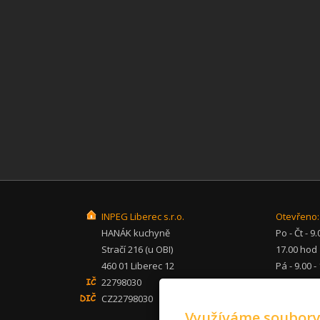
INPEG Liberec s.r.o.
Otevřeno:
HANÁK kuchyně
Po - Čt - 9.
Stračí 216 (u OBI)
17.00 hod
460 01 Liberec 12
Pá - 9.00 -
22798030
hod
CZ22798030
So - po - 
Využíváme soubory
inpeg@inp