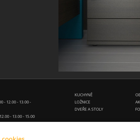
KUCHYNĚ
OB
00 - 12.00 - 13.00 -
LOŽNICE
A
DVEŘE A STOLY
FO
 12.00 - 13.00 - 15.00
tel. dohodě
 cookies
eg.cz