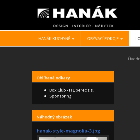
HANÁK KUCHYNĚ
OBÝVACÍ POKOJE
LO
Úvodn
Oblíbené odkazy
Box Club - H Liberec z.s.
Sponzoring
Náhodný obrázek
hanak-style-magnolia-3.jpg