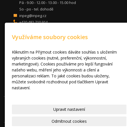
Pá - 9.00 - 12.00 - 13.00 - 15.00 hod
So - po - tel. dohodě
inpeg@inpeg.cz
+420 482 710 914
mob: 607 680 961
Využíváme soubory cookies
KUCHYNĚ
LOŽNICE
DVEŘE A STOLY
Kliknutím na Přijmout cookies dáváte souhlas s uložením
OBÝVACÍ POKOJE
vybraných cookies (nutné, preferenční, výkonnostní,
marketingové). Cookies používáme pro lepší fungování
AKCE
našeho webu, měření jeho výkonnosti a cílení a
FOTOGALERIE
personalizaci reklam. To jaké cookies budou uloženy,
VÝPRODEJ VZORKŮ
můžete svobodně rozhodnout pod tlačítkem Upravit
RADY A TIPY
nastavení.
KONTAKT
Prohlášení o cookies.
© 2010 - 2024 INPEG Liberec s.r.o. HANÁK kuchyně - Radost Vařit
Upravit nastavení
|
Mapa webu
Odmítnout cookies