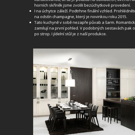
horních skříněk jsme zvolili bezúchytkové provedení.
I na úchytce záleží. Podtrhne finální vzhled. Prohlédněte
na odstín champagne, který je novinkou roku 2015.
Tato kuchyně v sobě nezapře půvab a šarm. Romantic
zamilují na první pohled. V podobných sestavách pak o
po strop. I jídelní stůl je z naší produkce.