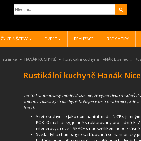
Hledat
ŽNICE A ŠATNY
DVEŘE
REALIZACE
RADY A TIPY
í stránka
HANÁK KUCHYNĚ
Rustikální kuchyně HANÁK Liberec
Rus
Rustikální kuchyně Hanák Nice
Tento kombinovaný model dokazuje, že výběr dvou modelů do
volbou i v klasických kuchyních. Nejen v těch moderních, kde u
trend.
V této kuchyni je jako dominantní model NICE s jemný
PORTO má hladký, jemně strukturovaný profil dvířek. V j
interiérových dveří SPACE s nadsvětlíkem nebo krásné p
Světlá dýha champagne kartáčovaná se harmonicky pro
kartáčovanou, ať už je použita na obkladech, dveřích a