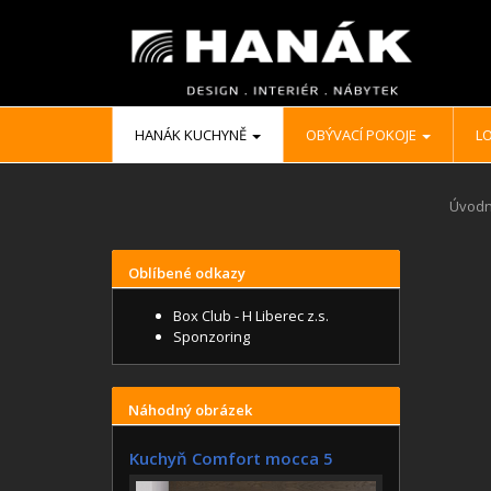
HANÁK KUCHYNĚ
OBÝVACÍ POKOJE
LO
Úvodn
Oblíbené odkazy
Box Club - H Liberec z.s.
Sponzoring
Náhodný obrázek
Kuchyň Comfort mocca 5