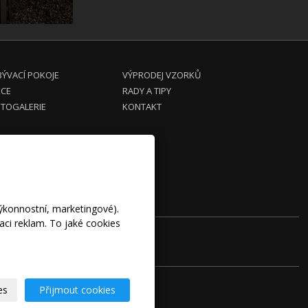
ÝVACÍ POKOJE
VÝPRODEJ VZORKŮ
KCE
RADY A TIPY
TOGALERIE
KONTAKT
výkonnostní, marketingové).
aci reklam. To jaké cookies
bu
es
Přijmout cookies