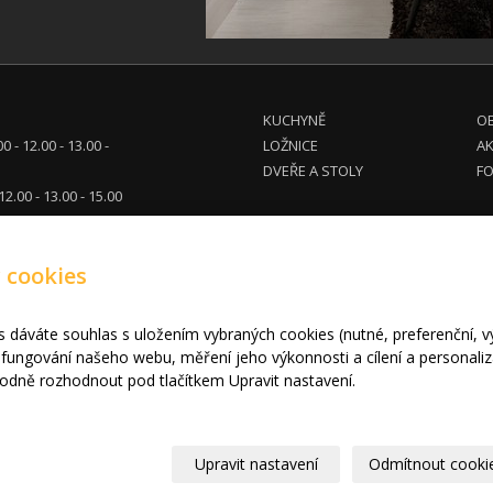
KUCHYNĚ
OB
00 - 12.00 - 13.00 -
LOŽNICE
A
DVEŘE A STOLY
FO
 12.00 - 13.00 - 15.00
tel. dohodě
 cookies
eg.cz
710 914
680 961
s dáváte souhlas s uložením vybraných cookies (nutné, preferenční, 
fungování našeho webu, měření jeho výkonnosti a cílení a personaliz
2010 - 2024 INPEG Liberec s.r.o. HANÁK kuchyně - Radost Vařit
|
Mapa we
dně rozhodnout pod tlačítkem Upravit nastavení.
Upravit nastavení
Odmítnout cooki