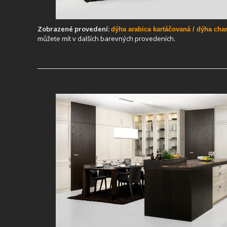
Zobrazené provedení:
dýha arabica kartáčovaná / dýha ch
můžete mít v dalších barevných provedeních.