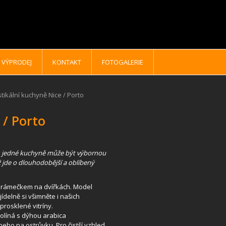
VÝPRODEJ
KONTAKT
FOTOGALERIE
tikální kuchyně Nice / Porto
 / Porto
 jedné kuchyně může být výbornou
ž jde o dlouhodobější a oblíbený
m rámečkem na dvířkách. Model
ídelně si všimněte i našich
rosklené vitríny.
líná s dýhou arabica
nebo na ostrůvku. Pro čistší vzhled