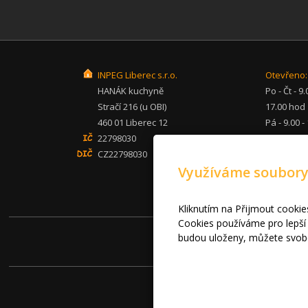
INPEG Liberec s.r.o.
Otevřeno:
HANÁK kuchyně
Po - Čt - 9.
Stračí 216 (u OBI)
17.00 hod
460 01 Liberec 12
Pá - 9.00 -
22798030
hod
CZ22798030
So - po - 
Využíváme soubory
inpeg@inp
+420 482 
mob: 607 
Kliknutím na Přijmout cookie
Cookies používáme pro lepší 
© 
budou uloženy, můžete svobo
Prohlášení o cookies.