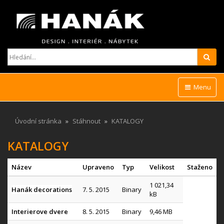
Hled
Menu
Úvodní stránka
Stáhnout
KATALOGY
KATALOGY
Název
Upraveno
Typ
Velikost
Staženo
1 021,34
Hanák decorations
7. 5. 2015
Binary
kB
Interierove dvere
8. 5. 2015
Binary
9,46 MB