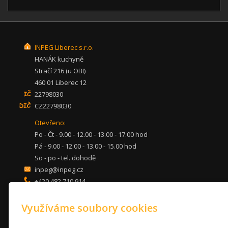
INPEG Liberec s.r.o.
HANÁK kuchyně
Stračí 216 (u OBI)
460 01 Liberec 12
22798030
CZ22798030
Otevřeno:
Po - Čt - 9.00 - 12.00 - 13.00 - 17.00 hod
Pá - 9.00 - 12.00 - 13.00 - 15.00 hod
So - po - tel. dohodě
inpeg@inpeg.cz
+420 482 710 914
mob: 607 680 961
Využíváme soubory cookies
KUCHYNĚ
LOŽNICE